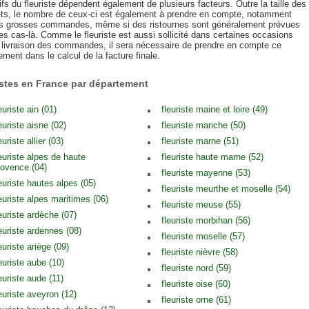
ifs du fleuriste dépendent également de plusieurs facteurs. Outre la taille des
ts, le nombre de ceux-ci est également à prendre en compte, notamment
es grosses commandes, même si des ristournes sont généralement prévues
s cas-là. Comme le fleuriste est aussi sollicité dans certaines occasions
a livraison des commandes, il sera nécessaire de prendre en compte ce
ment dans le calcul de la facture finale.
istes en France par département
euriste ain (01)
fleuriste maine et loire (49)
euriste aisne (02)
fleuriste manche (50)
euriste allier (03)
fleuriste marne (51)
leuriste alpes de haute
fleuriste haute marne (52)
rovence (04)
fleuriste mayenne (53)
leuriste hautes alpes (05)
fleuriste meurthe et moselle (54)
leuriste alpes maritimes (06)
fleuriste meuse (55)
leuriste ardèche (07)
fleuriste morbihan (56)
leuriste ardennes (08)
fleuriste moselle (57)
euriste ariège (09)
fleuriste nièvre (58)
euriste aube (10)
fleuriste nord (59)
euriste aude (11)
fleuriste oise (60)
leuriste aveyron (12)
fleuriste orne (61)