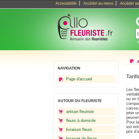
|
|
Accessibilité
Accéder au menu
Accéder au
e
A
NAVIGATION
Tarifs
Page d'accueil
Les fl
véritab
ou en 
AUTOUR DU FLEURISTE
compas
caisse
artisan fleuriste
jeter u
peuven
fleurs à domicile
Pour la
est en
livraison fleurs
prix d’
bouquet de fleurs