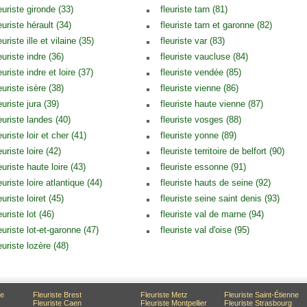
euriste gironde (33)
fleuriste tarn (81)
euriste hérault (34)
fleuriste tarn et garonne (82)
euriste ille et vilaine (35)
fleuriste var (83)
euriste indre (36)
fleuriste vaucluse (84)
euriste indre et loire (37)
fleuriste vendée (85)
euriste isère (38)
fleuriste vienne (86)
euriste jura (39)
fleuriste haute vienne (87)
euriste landes (40)
fleuriste vosges (88)
euriste loir et cher (41)
fleuriste yonne (89)
euriste loire (42)
fleuriste territoire de belfort (90)
euriste haute loire (43)
fleuriste essonne (91)
euriste loire atlantique (44)
fleuriste hauts de seine (92)
euriste loiret (45)
fleuriste seine saint denis (93)
euriste lot (46)
fleuriste val de marne (94)
euriste lot-et-garonne (47)
fleuriste val d'oise (95)
euriste lozère (48)
ce
Fleuriste Brest
Fleuriste Metz
Fleuriste Saint-Étienne
Fleuriste Caen
Fleuriste Montpellier
Fleuriste Strasbourg