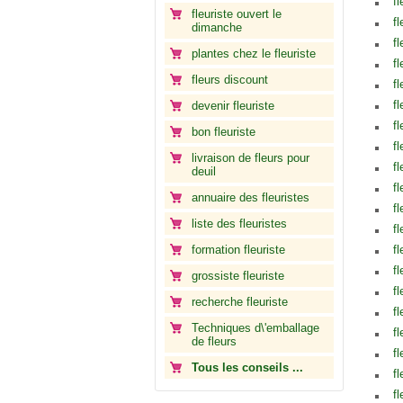
f
fleuriste ouvert le
f
dimanche
fl
plantes chez le fleuriste
fl
fleurs discount
f
fl
devenir fleuriste
fl
bon fleuriste
fl
livraison de fleurs pour
fl
deuil
fl
annuaire des fleuristes
fl
liste des fleuristes
f
formation fleuriste
f
f
grossiste fleuriste
fl
recherche fleuriste
fl
Techniques d\'emballage
fl
de fleurs
fl
Tous les conseils ...
f
fl