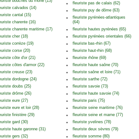
leuriste bouches du rhône (13)
fleuriste pas de calais (62)
leuriste calvados (14)
fleuriste puy de dôme (63)
euriste cantal (15)
fleuriste pyrénées-atlantiques
euriste charente (16)
(64)
leuriste charente maritime (17)
fleuriste hautes pyrénées (65)
euriste cher (18)
fleuriste pyrénées orientales (66)
euriste corrèze (19)
fleuriste bas-rhin (67)
euriste corse (20)
fleuriste haut-rhin (68)
euriste côte d'or (21)
fleuriste rhône (69)
euriste côtes d'armor (22)
fleuriste haute saône (70)
euriste creuse (23)
fleuriste saône et loire (71)
leuriste dordogne (24)
fleuriste sarthe (72)
leuriste doubs (25)
fleuriste savoie (73)
leuriste drôme (26)
fleuriste haute savoie (74)
euriste eure (27)
fleuriste paris (75)
euriste eure et loir (28)
fleuriste seine maritime (76)
euriste finistère (29)
fleuriste seine et marne (77)
euriste gard (30)
fleuriste yvelines (78)
leuriste haute garonne (31)
fleuriste deux sèvres (79)
euriste gers (32)
fleuriste somme (80)