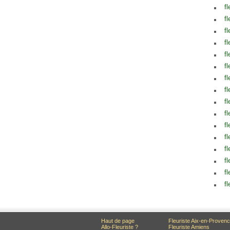
fl
fl
fl
fl
fl
fl
fl
fl
fl
fl
fl
fl
fl
fl
fl
fl
Haut de page
Fleuriste Aix-en-Proven
Allo-Fleuriste ?
Fleuriste Amiens