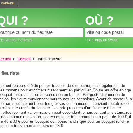
|
 contenu
QUI ?
OÙ ?
x: livraison de fleurs
ex: Cergy ou 95000
ccueil
Conseil
Tarifs fleuriste
 fleuriste
eurs ont toujours été de petites touches de sympathie, mais également de
les moyens pour exprimer un sentiment en particulier. On se les offre en tige
bouquet, entre amis, en amoureux ou en famille. Par geste d’amour ou de
sion, les fleurs conviennent pour toutes les occasions. Avant de passer à la
, et ce, spécialement pour les grosses commandes, il convient toutefois de
n œil sur les tarifs du fleuriste. Les prix proposés d’un fleuriste à l’autre
t effectivement varier, mais on peut cependant remarquer certains standards.
 décoration d’une voiture par exemple, le tarif commence à partir de 100 €, il
tre 40 à 80 € pour un bouquet composé, tandis que pour un bouquet rond, le
appel se trouve aux alentours de 25 €.