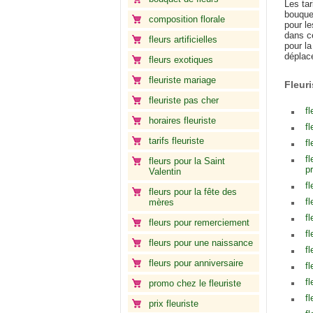
Les tar
bouque
composition florale
pour l
dans ce
fleurs artificielles
pour l
déplace
fleurs exotiques
fleuriste mariage
Fleur
fleuriste pas cher
fl
horaires fleuriste
fl
tarifs fleuriste
fl
f
fleurs pour la Saint
p
Valentin
f
fleurs pour la fête des
f
mères
f
fleurs pour remerciement
f
fleurs pour une naissance
fl
fleurs pour anniversaire
fl
fl
promo chez le fleuriste
f
prix fleuriste