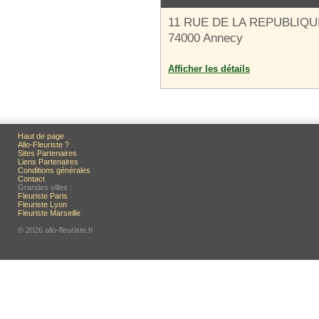
11 RUE DE LA REPUBLIQU
74000 Annecy
Afficher les détails
Haut de page
Allo-Fleuriste ?
Sites Partenaires
Liens Partenaires
Conditions générales
Contact
Grandes villes :
Fleuriste Paris
Fleuriste Lyon
Fleuriste Marseille
© 2026 allo-fleuriste.fr