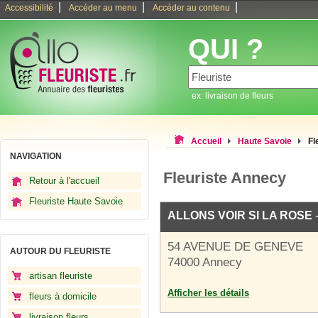
|
|
|
Accessibilité
Accéder au menu
Accéder au contenu
QUI ?
ex: livraison de fleurs
Accueil
Haute Savoie
Fl
NAVIGATION
Fleuriste Annecy
Retour à l'accueil
Fleuriste Haute Savoie
ALLONS VOIR SI LA ROSE
-
54 AVENUE DE GENEVE
AUTOUR DU FLEURISTE
74000 Annecy
artisan fleuriste
Afficher les détails
fleurs à domicile
livraison fleurs