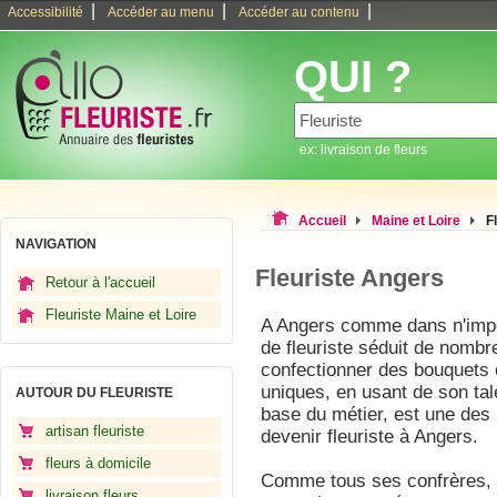
|
|
|
Accessibilité
Accéder au menu
Accéder au contenu
QUI ?
ex: livraison de fleurs
Accueil
Maine et Loire
F
NAVIGATION
Fleuriste Angers
Retour à l'accueil
Fleuriste Maine et Loire
A Angers comme dans n'impor
de fleuriste séduit de nombr
confectionner des bouquets 
uniques, en usant de son ta
AUTOUR DU FLEURISTE
base du métier, est une des
artisan fleuriste
devenir fleuriste à Angers.
fleurs à domicile
Comme tous ses confrères, u
livraison fleurs