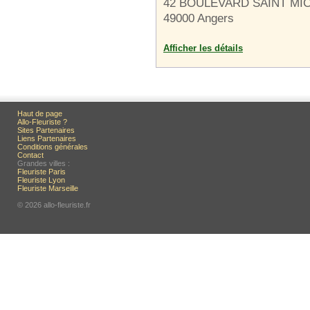
42 BOULEVARD SAINT MI
49000 Angers
Afficher les détails
Haut de page
Allo-Fleuriste ?
Sites Partenaires
Liens Partenaires
Conditions générales
Contact
Grandes villes :
Fleuriste Paris
Fleuriste Lyon
Fleuriste Marseille
© 2026 allo-fleuriste.fr