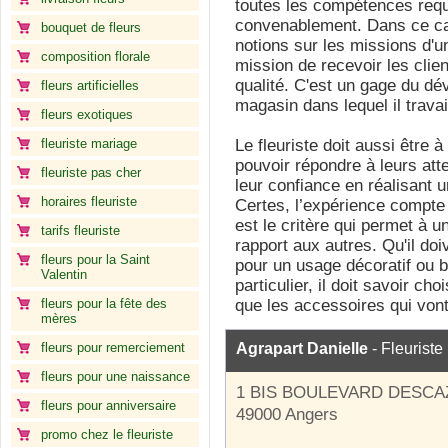
toutes les compétences requ
convenablement. Dans ce cadr
bouquet de fleurs
notions sur les missions d'un
composition florale
mission de recevoir les clie
qualité. C'est un gage du dé
fleurs artificielles
magasin dans lequel il travai
fleurs exotiques
fleuriste mariage
Le fleuriste doit aussi être à
pouvoir répondre à leurs att
fleuriste pas cher
leur confiance en réalisant un
horaires fleuriste
Certes, l’expérience compte 
est le critère qui permet à un
tarifs fleuriste
rapport aux autres. Qu'il doi
fleurs pour la Saint
pour un usage décoratif ou 
Valentin
particulier, il doit savoir cho
fleurs pour la fête des
que les accessoires qui von
mères
fleurs pour remerciement
Agrapart Danielle
- Fleuriste
fleurs pour une naissance
1 BIS BOULEVARD DESC
fleurs pour anniversaire
49000 Angers
promo chez le fleuriste