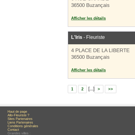
36500 Buzançais
Afficher les détails
L'Iris
- Fleuriste
4 PLACE DE LA LIBERTE
36500 Buzançais
Afficher les détails
[...]
1
2
>
>>
Haut de page
Allo-Fleuriste ?
Sites Partenaires
Liens Partenaires
Conditions générales
Contact
Grandes villes :