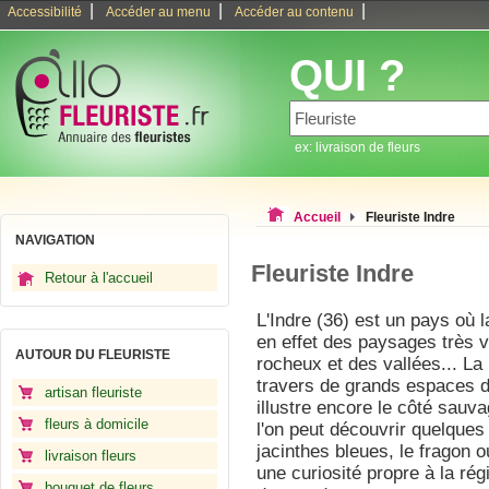
|
|
|
Accessibilité
Accéder au menu
Accéder au contenu
QUI ?
ex: livraison de fleurs
Accueil
Fleuriste Indre
NAVIGATION
Fleuriste Indre
Retour à l'accueil
L'Indre (36) est un pays où l
en effet des paysages très 
AUTOUR DU FLEURISTE
rocheux et des vallées... La
travers de grands espaces d
artisan fleuriste
illustre encore le côté sauv
fleurs à domicile
l'on peut découvrir quelques
jacinthes bleues, le fragon 
livraison fleurs
une curiosité propre à la régi
bouquet de fleurs