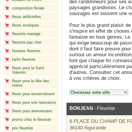
des randonneurs pour ses ea
paysages grandioses. Le cha
composition florale
sauvages est souvent une sou
fleurs artificielles
Pour le plus grand plaisir de
fleurs exotiques
s'inspire en effet de choses
fleuriste mariage
fantaisie en tous genres. Le 
fleuriste pas cher
qui exige beaucoup de passi
dont il faut faire preuve po
horaires fleuriste
surtout un amour incondition
tarifs fleuriste
font que chaque fin connaiss
apprécié particulièrement pa
fleurs pour la Saint
d'autres. Consultez cet annu
Valentin
à vos critères de choix.
fleurs pour la fête des
mères
fleurs pour remerciement
fleurs pour une naissance
BONJEAN
- Fleuriste
fleurs pour anniversaire
promo chez le fleuriste
6 PLACE DU CHAMP DE F
36140 Aigurande
prix fleuriste