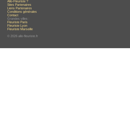
Allo-Fleuriste ?
Sites Partenaires
Liens Partenaires
Conditions générales
Contact
Grandes villes :
Fleuriste Paris
Fleuriste Lyon
Fleuriste Marseille
© 2026 allo-fleuriste.fr