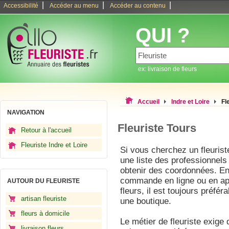
|
|
|
Accessibilité
Accéder au menu
Accéder au contenu
QUI ?
ex: livraison de fleurs
Accueil
Indre et Loire
Fl
NAVIGATION
Fleuriste Tours
Retour à l'accueil
Fleuriste Indre et Loire
Si vous cherchez un fleurist
une liste des professionnels 
obtenir des coordonnées. En 
commande en ligne ou en app
AUTOUR DU FLEURISTE
fleurs, il est toujours préfé
artisan fleuriste
une boutique.
fleurs à domicile
Le métier de fleuriste exige d
livraison fleurs