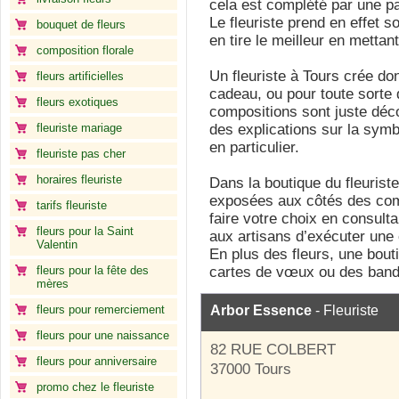
cela est complété par une pa
Le fleuriste prend en effet s
bouquet de fleurs
en tire le meilleur en metta
composition florale
Un fleuriste à Tours crée do
fleurs artificielles
cadeau, ou pour toute sorte
fleurs exotiques
compositions sont juste décor
fleuriste mariage
des explications sur la symb
en particulier.
fleuriste pas cher
horaires fleuriste
Dans la boutique du fleuriste
exposées aux côtés des com
tarifs fleuriste
faire votre choix en consult
fleurs pour la Saint
aux artisans d’exécuter une 
Valentin
En plus des fleurs, une bout
fleurs pour la fête des
cartes de vœux ou des band
mères
fleurs pour remerciement
Arbor Essence
- Fleuriste
fleurs pour une naissance
82 RUE COLBERT
fleurs pour anniversaire
37000 Tours
promo chez le fleuriste