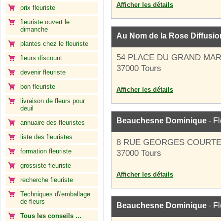
Afficher les détails
prix fleuriste
fleuriste ouvert le
dimanche
Au Nom de la Rose Diffusio
plantes chez le fleuriste
54 PLACE DU GRAND MA
fleurs discount
37000 Tours
devenir fleuriste
bon fleuriste
Afficher les détails
livraison de fleurs pour
deuil
Beauchesne Dominique
- Fl
annuaire des fleuristes
liste des fleuristes
8 RUE GEORGES COURTE
formation fleuriste
37000 Tours
grossiste fleuriste
Afficher les détails
recherche fleuriste
Techniques d\'emballage
de fleurs
Beauchesne Dominique
- Fl
Tous les conseils ...