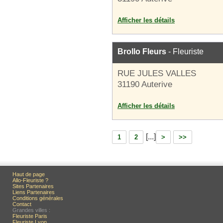
Afficher les détails
Brollo Fleurs
- Fleuriste
RUE JULES VALLES
31190 Auterive
Afficher les détails
[...]
1
2
>
>>
Haut de page
Allo-Fleuriste ?
Sites Partenaires
Liens Partenaires
Conditions générales
Contact
Grandes villes :
Fleuriste Paris
Fleuriste Lyon