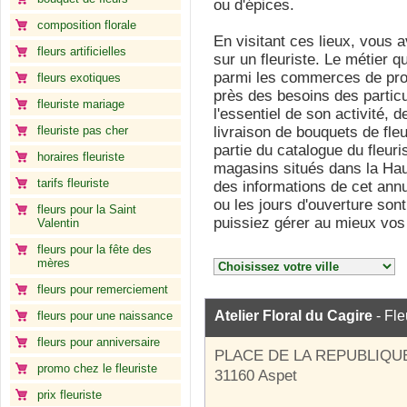
ou d'épices.
composition florale
En visitant ces lieux, vous 
fleurs artificielles
sur un fleuriste. Le métier q
parmi les commerces de proxi
fleurs exotiques
près des besoins des particul
fleuriste mariage
l'essentiel de son activité,
fleuriste pas cher
livraison de bouquets de fle
partie du catalogue du fleuri
horaires fleuriste
magasins situés dans la Hau
tarifs fleuriste
des informations de cet annu
ou les jours d'ouverture son
fleurs pour la Saint
puissiez gérer au mieux vos
Valentin
fleurs pour la fête des
mères
fleurs pour remerciement
Atelier Floral du Cagire
- Fle
fleurs pour une naissance
fleurs pour anniversaire
PLACE DE LA REPUBLIQU
promo chez le fleuriste
31160 Aspet
prix fleuriste