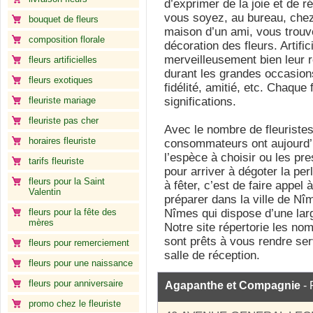
d’exprimer de la joie et de 
vous soyez, au bureau, chez
bouquet de fleurs
maison d’un ami, vous trouv
composition florale
décoration des fleurs. Artific
merveilleusement bien leur 
fleurs artificielles
durant les grandes occasions
fleurs exotiques
fidélité, amitié, etc. Chaque
fleuriste mariage
significations.
fleuriste pas cher
Avec le nombre de fleuristes
horaires fleuriste
consommateurs ont aujourd’h
l’espèce à choisir ou les pres
tarifs fleuriste
pour arriver à dégoter la per
fleurs pour la Saint
à fêter, c’est de faire appel
Valentin
préparer dans la ville de Nîm
fleurs pour la fête des
Nîmes qui dispose d’une lar
mères
Notre site répertorie les no
sont prêts à vous rendre ser
fleurs pour remerciement
salle de réception.
fleurs pour une naissance
fleurs pour anniversaire
Agapanthe et Compagnie
- 
promo chez le fleuriste