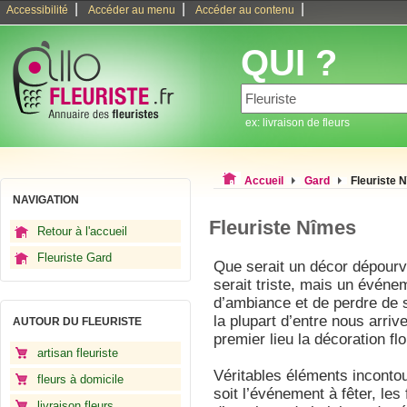
|
|
|
Accessibilité
Accéder au menu
Accéder au contenu
QUI ?
ex: livraison de fleurs
Accueil
Gard
Fleuriste 
NAVIGATION
Fleuriste Nîmes
Retour à l'accueil
Fleuriste Gard
Que serait un décor dépourv
serait triste, mais un événe
d’ambiance et de perdre de so
la plupart d’entre nous arrive
AUTOUR DU FLEURISTE
premier lieu la décoration flo
artisan fleuriste
Véritables éléments incontou
fleurs à domicile
soit l’événement à fêter, les 
livraison fleurs