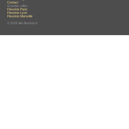
Contact
Grandes villes :
Fleuriste Paris
Fleuriste Lyon
Fleuriste Marseille
© 2026 allo-fleuriste.fr