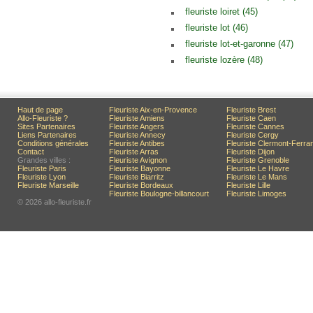
fleuriste loiret (45)
fleuriste lot (46)
fleuriste lot-et-garonne (47)
fleuriste lozère (48)
Haut de page
Fleuriste Aix-en-Provence
Fleuriste Brest
Allo-Fleuriste ?
Fleuriste Amiens
Fleuriste Caen
Sites Partenaires
Fleuriste Angers
Fleuriste Cannes
Liens Partenaires
Fleuriste Annecy
Fleuriste Cergy
Conditions générales
Fleuriste Antibes
Fleuriste Clermont-Ferra
Contact
Fleuriste Arras
Fleuriste Dijon
Grandes villes :
Fleuriste Avignon
Fleuriste Grenoble
Fleuriste Paris
Fleuriste Bayonne
Fleuriste Le Havre
Fleuriste Lyon
Fleuriste Biarritz
Fleuriste Le Mans
Fleuriste Marseille
Fleuriste Bordeaux
Fleuriste Lille
Fleuriste Boulogne-billancourt
Fleuriste Limoges
© 2026 allo-fleuriste.fr