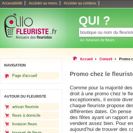
|
|
|
Accessibilité
Accéder au menu
Accéder au contenu
QUI ?
ex: livraison de fleurs
Accueil
Conseil
Promo ch
NAVIGATION
Promo chez le fleurist
Page d'accueil
Comme pour la majorité des
droit à une promo chez le fle
AUTOUR DU FLEURISTE
exceptionnels, il existe div
chaque fleuriste propose des
artisan fleuriste
différentes dates. On pense 
fleurs à domicile
des fêtes ayant un rapport a
vendent assez bien. Pour en p
livraison fleurs
aujourd’hui de trouver des co
bouquet de fleurs