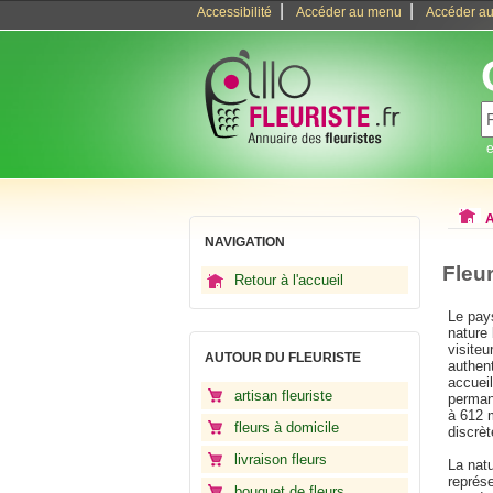
|
|
Accessibilité
Accéder au menu
Accéder au
e
A
NAVIGATION
Fleu
Retour à l'accueil
Le pay
nature 
visite
AUTOUR DU FLEURISTE
authent
accuei
artisan fleuriste
permane
à 612 m
fleurs à domicile
discrè
livraison fleurs
La natu
représ
bouquet de fleurs