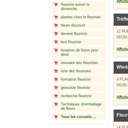
Affich
fleuriste ouvert le
dimanche
plantes chez le fleuriste
Trèfl
fleurs discount
12 RUE
devenir fleuriste
68130 
bon fleuriste
Affich
livraison de fleurs pour
deuil
annuaire des fleuristes
Wiede
liste des fleuristes
formation fleuriste
4 PLA
68130 
grossiste fleuriste
recherche fleuriste
Affich
Techniques d\'emballage
de fleurs
Fleur
Tous les conseils ...
14 PL