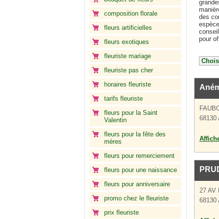
grandes
manière
composition florale
des com
espèces
fleurs artificielles
conseil
pour of
fleurs exotiques
fleuriste mariage
fleuriste pas cher
horaires fleuriste
Aném
tarifs fleuriste
FAUB
fleurs pour la Saint
68130 
Valentin
fleurs pour la fête des
Affich
mères
fleurs pour remerciement
PRU
fleurs pour une naissance
fleurs pour anniversaire
27 AV
promo chez le fleuriste
68130 
prix fleuriste