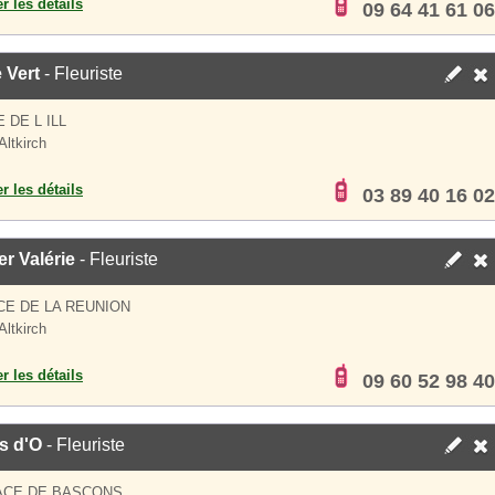
er les détails
09 64 41 61 06
e Vert
- Fleuriste
 DE L ILL
Altkirch
er les détails
03 89 40 16 02
r Valérie
- Fleuriste
CE DE LA REUNION
Altkirch
er les détails
09 60 52 98 40
s d'O
- Fleuriste
ACE DE BASCONS