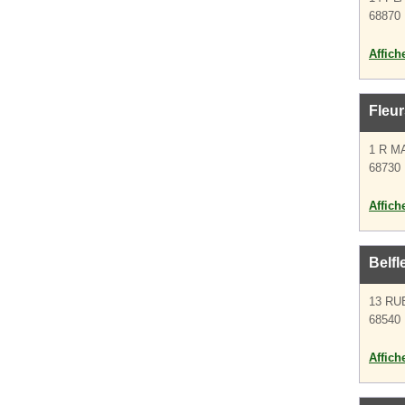
68870 
Affich
Fleu
1 R M
68730 
Affich
Belfl
13 RU
68540 B
Affich