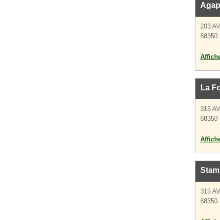
Agap
203 A
68350 
Affich
La Fo
315 A
68350 
Affich
Stam
315 A
68350 