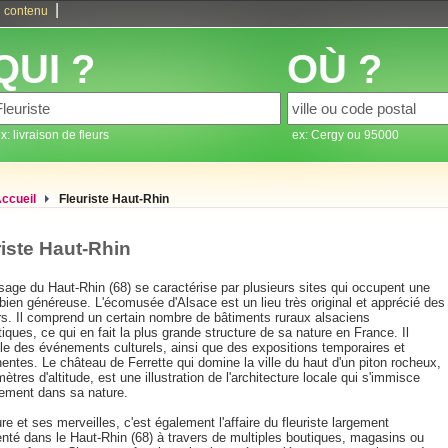
|
 contenu
QUI ?
OÙ ?
x: livraison de fleurs
ex: Cergy ou 95000
ccueil
Fleuriste Haut-Rhin
riste Haut-Rhin
sage du Haut-Rhin (68) se caractérise par plusieurs sites qui occupent une
bien généreuse. L'écomusée d'Alsace est un lieu très original et apprécié des
urs. Il comprend un certain nombre de bâtiments ruraux alsaciens
iques, ce qui en fait la plus grande structure de sa nature en France. Il
lle des événements culturels, ainsi que des expositions temporaires et
ntes. Le château de Ferrette qui domine la ville du haut d'un piton rocheux,
ètres d'altitude, est une illustration de l'architecture locale qui s'immisce
tement dans sa nature.
re et ses merveilles, c'est également l'affaire du fleuriste largement
enté dans le Haut-Rhin (68) à travers de multiples boutiques, magasins ou