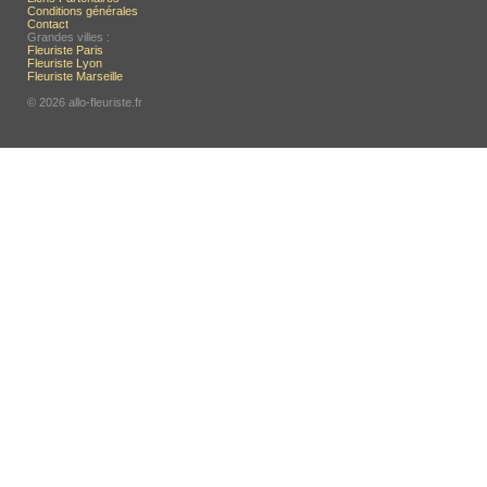
Conditions générales
Contact
Grandes villes :
Fleuriste Paris
Fleuriste Lyon
Fleuriste Marseille
© 2026 allo-fleuriste.fr