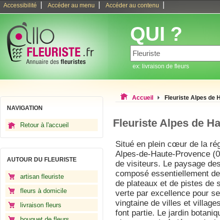
|
|
|
Accessibilité
Accéder au menu
Accéder au contenu
QUI ?
ex: livraison de fleurs
Accueil
Fleuriste Alpes de
NAVIGATION
Fleuriste Alpes de H
Retour à l'accueil
Situé en plein cœur de la r
Alpes-de-Haute-Provence (04
AUTOUR DU FLEURISTE
de visiteurs. Le paysage de
composé essentiellement de
artisan fleuriste
de plateaux et de pistes de sk
fleurs à domicile
verte par excellence pour se
vingtaine de villes et villag
livraison fleurs
font partie. Le jardin botani
bouquet de fleurs