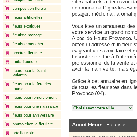
sites naturels à découvrir d
commune de Digne-les-Bains,
composition florale
potager, médicinal, aromatiq
fleurs artificielles
Vous êtes un amoureux des 
fleurs exotiques
votre service un grand nomb
fleuriste mariage
Alpes-de-Haute-Provence. Ut
fleuriste pas cher
obtenir l’adresse d’un fleuri
exigeant un savoir-faire et s
horaires fleuriste
fleuriste se situe à l’interméd
tarifs fleuriste
professionnel de la vente et 
avoir la main verte, mais é
fleurs pour la Saint
Valentin
Grâce à cet annuaire en lign
fleurs pour la fête des
de tous les fleuristes dans 
mères
Provence (04).
fleurs pour remerciement
fleurs pour une naissance
fleurs pour anniversaire
promo chez le fleuriste
Annot Fleurs
- Fleuriste
prix fleuriste