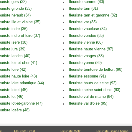
euriste gers (32)
fleuriste somme (80)
euriste gironde (33)
fleuriste tarn (81)
euriste hérault (34)
fleuriste tarn et garonne (82)
euriste ille et vilaine (35)
fleuriste var (83)
euriste indre (36)
fleuriste vaucluse (84)
euriste indre et loire (37)
fleuriste vendée (85)
euriste isère (38)
fleuriste vienne (86)
euriste jura (39)
fleuriste haute vienne (87)
euriste landes (40)
fleuriste vosges (88)
euriste loir et cher (41)
fleuriste yonne (89)
euriste loire (42)
fleuriste territoire de belfort (90)
euriste haute loire (43)
fleuriste essonne (91)
euriste loire atlantique (44)
fleuriste hauts de seine (92)
euriste loiret (45)
fleuriste seine saint denis (93)
euriste lot (46)
fleuriste val de marne (94)
euriste lot-et-garonne (47)
fleuriste val d'oise (95)
euriste lozère (48)
ce
Fleuriste Brest
Fleuriste Metz
Fleuriste Saint-Étienne