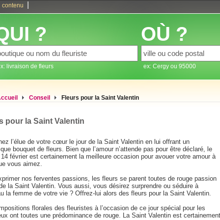
|
 contenu
QUI ?
OÙ ?
x: livraison de fleurs
ex: Cergy ou 95000
ccueil
Conseil
Fleurs pour la Saint Valentin
s pour la Saint Valentin
ez l’élue de votre cœur le jour de la Saint Valentin en lui offrant un
que bouquet de fleurs. Bien que l’amour n’attende pas pour être déclaré, le
 14 février est certainement la meilleure occasion pour avouer votre amour à
que vous aimez.
xprimer nos ferventes passions, les fleurs se parent toutes de rouge passion
 de la Saint Valentin. Vous aussi, vous désirez surprendre ou séduire à
 la femme de votre vie ? Offrez-lui alors des fleurs pour la Saint Valentin.
positions florales des fleuristes à l’occasion de ce jour spécial pour les
ux ont toutes une prédominance de rouge. La Saint Valentin est certainemen