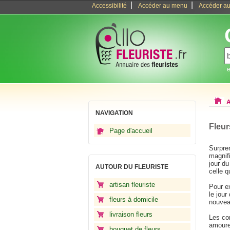
|
|
Accessibilité
Accéder au menu
Accéder au
e
A
NAVIGATION
Fleur
Page d'accueil
Surpren
magnifi
jour du
AUTOUR DU FLEURISTE
celle 
artisan fleuriste
Pour e
le jour
fleurs à domicile
nouveau
livraison fleurs
Les com
amoure
bouquet de fleurs