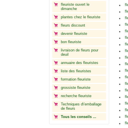
fleuriste ouvert le
f
dimanche
f
plantes chez le fleuriste
fl
fl
fleurs discount
f
devenir fleuriste
fl
bon fleuriste
fl
livraison de fleurs pour
fl
deuil
fl
annuaire des fleuristes
fl
fl
liste des fleuristes
f
formation fleuriste
f
grossiste fleuriste
f
recherche fleuriste
fl
fl
Techniques d\'emballage
de fleurs
fl
fl
Tous les conseils ...
f