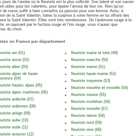
s jours de l’année où le fleuriste est le plus sollicité. Son talent et son savoir-
ont utiles pour les valentins, pour épater l’amour de leur vie. Rien qu’un
 de roses suffit à faire connaître sa passion pour une femme. Ainsi, à
ion de la Saint Valentin, faites la surprise à votre femme en lui offrant des
pour la Saint Valentin. Elles sont très nombreuses. De l’anémone rouge à la
te, en passant par le fuchsia rouge et l’iris rouge, vous n’aurez que
ras du choix.
istes en France par département
euriste ain (01)
fleuriste maine et loire (49)
euriste aisne (02)
fleuriste manche (50)
euriste allier (03)
fleuriste marne (51)
leuriste alpes de haute
fleuriste haute marne (52)
rovence (04)
fleuriste mayenne (53)
leuriste hautes alpes (05)
fleuriste meurthe et moselle (54)
leuriste alpes maritimes (06)
fleuriste meuse (55)
leuriste ardèche (07)
fleuriste morbihan (56)
leuriste ardennes (08)
fleuriste moselle (57)
euriste ariège (09)
fleuriste nièvre (58)
euriste aube (10)
fleuriste nord (59)
euriste aude (11)
fleuriste oise (60)
leuriste aveyron (12)