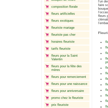
l’un de
faire s
composition florale
bouquet
l’occas
fleurs artificielles
fleurs 
clémati
fleurs exotiques
l’embar
fleuriste mariage
Fleur
fleuriste pas cher
horaires fleuriste
fl
fl
tarifs fleuriste
fl
fleurs pour la Saint
f
Valentin
p
fleurs pour la fête des
f
mères
f
fleurs pour remerciement
f
fleurs pour une naissance
f
fl
fleurs pour anniversaire
fl
promo chez le fleuriste
fl
prix fleuriste
f