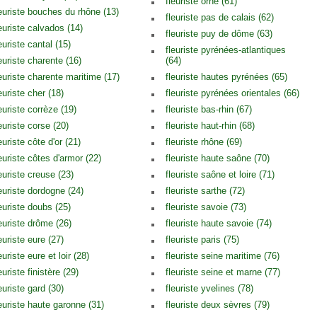
fleuriste orne (61)
leuriste bouches du rhône (13)
fleuriste pas de calais (62)
leuriste calvados (14)
fleuriste puy de dôme (63)
euriste cantal (15)
fleuriste pyrénées-atlantiques
euriste charente (16)
(64)
leuriste charente maritime (17)
fleuriste hautes pyrénées (65)
euriste cher (18)
fleuriste pyrénées orientales (66)
euriste corrèze (19)
fleuriste bas-rhin (67)
euriste corse (20)
fleuriste haut-rhin (68)
euriste côte d'or (21)
fleuriste rhône (69)
euriste côtes d'armor (22)
fleuriste haute saône (70)
euriste creuse (23)
fleuriste saône et loire (71)
leuriste dordogne (24)
fleuriste sarthe (72)
leuriste doubs (25)
fleuriste savoie (73)
leuriste drôme (26)
fleuriste haute savoie (74)
euriste eure (27)
fleuriste paris (75)
euriste eure et loir (28)
fleuriste seine maritime (76)
euriste finistère (29)
fleuriste seine et marne (77)
euriste gard (30)
fleuriste yvelines (78)
leuriste haute garonne (31)
fleuriste deux sèvres (79)