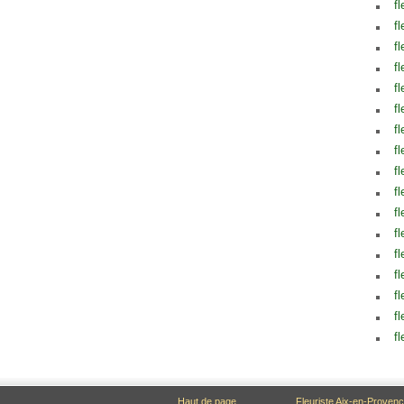
fl
fl
fl
fl
fl
fl
fl
fl
fl
fl
fl
fl
fl
fl
fl
fl
fl
Haut de page
Fleuriste Aix-en-Proven