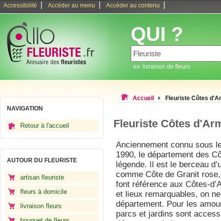
|
|
|
Accessibilité
Accéder au menu
Accéder au contenu
QUI ?
ex: livraison de fleurs
Accueil
Fleuriste Côtes d'
NAVIGATION
Fleuriste Côtes d'Ar
Retour à l'accueil
Anciennement connu sous le
1990, le département des Cô
AUTOUR DU FLEURISTE
légende. Il est le berceau d
comme Côte de Granit rose, 
artisan fleuriste
font référence aux Côtes-d’
fleurs à domicile
et lieux remarquables, on n
département. Pour les amou
livraison fleurs
parcs et jardins sont accessi
bouquet de fleurs