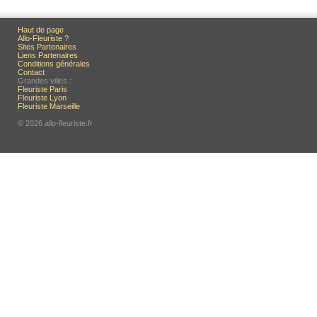
Haut de page
Allo-Fleuriste ?
Sites Partenaires
Liens Partenaires
Conditions générales
Contact
Grandes villes :
Fleuriste Paris
Fleuriste Lyon
Fleuriste Marseille
© 2026 allo-fleuriste.fr