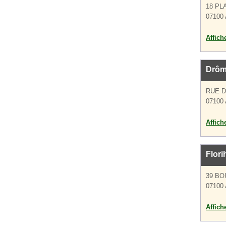
18 PL
07100
Affich
Drôm
RUE D
07100
Affich
Flori
39 BO
07100
Affich