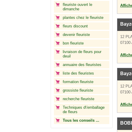
fleuriste ouvert le
Affich
dimanche
plantes chez le fleuriste
Bayz
fleurs discount
devenir fleuriste
12 PL
07100
bon fleuriste
livraison de fleurs pour
Affich
deuil
annuaire des fleuristes
liste des fleuristes
Bayz
formation fleuriste
12 PL
grossiste fleuriste
07100
recherche fleuriste
Affich
Techniques d\'emballage
de fleurs
Tous les conseils ...
BOB