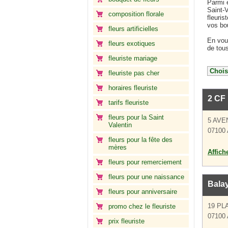
Parmi 
Saint-V
composition florale
fleuris
vos bo
fleurs artificielles
En vous
fleurs exotiques
de tous
fleuriste mariage
fleuriste pas cher
horaires fleuriste
2 CF
tarifs fleuriste
fleurs pour la Saint
5 AVE
Valentin
07100
fleurs pour la fête des
mères
Affich
fleurs pour remerciement
fleurs pour une naissance
Balay
fleurs pour anniversaire
19 PL
promo chez le fleuriste
07100
prix fleuriste