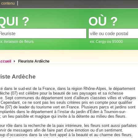
|
 contenu
QUI ?
OÙ ?
x: livraison de fleurs
ex: Cergy ou 95000
ccueil
Fleuriste Ardèche
riste Ardèche
té dans le sud-est de la France, dans la région Rhône-Alpes, le département
rdèche (07) est célèbre pour la beauté de ses paysages et sa richesse
le. Sept communes du département sont d’ailleurs classées villes et villages
. Cependant, ce ne sont pas les seuls critères pris en compte pour qualifier
he (07) de leader du tourisme vert en France. Plusieurs parcs et jardins sont
mplantés dans le département à l’instar du jardin d’Éden à Tournon-sur-
 un lieu paisible et magique qui invite à la détente au milieu des fleurs.
eur rôle dans la recherche de la paix intérieure, les fleurs sont aussi parfaites
rvir de messagers afin de faire part d’une émotion ou d’un sentiment.
up d’occasions dans la vie font appel à la beauté et au charme des fleurs.