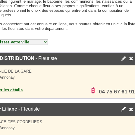
elles figurent le mariage, le baptême, les communions, les naissances ou la
alentin. Comme chaque fleur a ses propres significations, confiez à un
te professionnel le choix des espèces qui entreront dans la composition de
uquets.
 connectant sur cet annuaire en ligne, vous pourrez obtenir en un clic la list
 les fleuristes dans votre département.
 DISTRIBUTION
- Fleuriste
NUE DE LA GARE
 Annonay
er les détails
04 75 67 61 91
 Liliane
- Fleuriste
ACE DES CORDELIERS
 Annonay