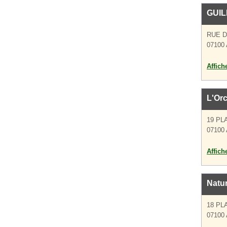
GUI
RUE D
07100
Affich
L'Or
19 PL
07100
Affich
Natu
18 PL
07100