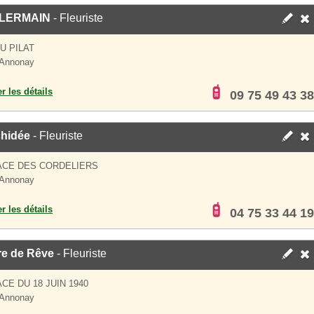
LLERMAIN
- Fleuriste
U PILAT
 Annonay
er les détails
09 75 49 43 38
chidée
- Fleuriste
ACE DES CORDELIERS
 Annonay
er les détails
04 75 33 44 19
re de Rêve
- Fleuriste
ACE DU 18 JUIN 1940
 Annonay