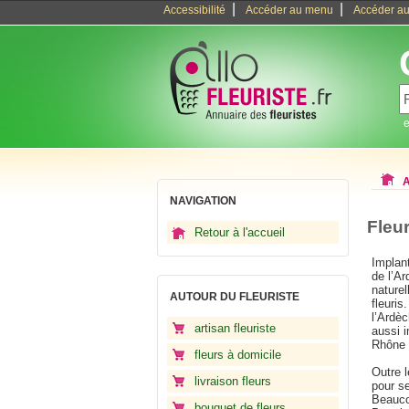
|
|
Accessibilité
Accéder au menu
Accéder au
e
A
NAVIGATION
Fleu
Retour à l'accueil
Implan
de l’A
naturel
AUTOUR DU FLEURISTE
fleuris
l’Ardèc
artisan fleuriste
aussi i
Rhône ;
fleurs à domicile
Outre l
livraison fleurs
pour se
Beauco
bouquet de fleurs