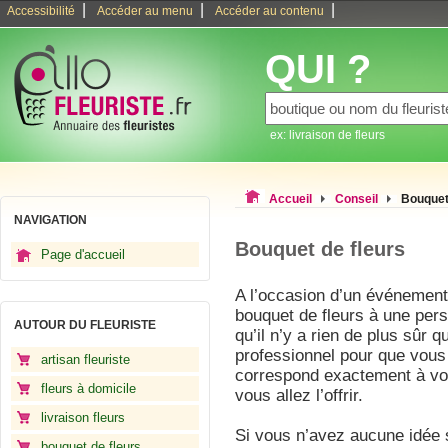
|
|
|
Accessibilité
Accéder au menu
Accéder au contenu
QUI ?
ex: livraison de fleurs
Accueil
Conseil
Bouquet
NAVIGATION
Bouquet de fleurs
Page d'accueil
A l’occasion d’un événement 
bouquet de fleurs à une per
AUTOUR DU FLEURISTE
qu’il n’y a rien de plus sûr q
professionnel pour que vous 
artisan fleuriste
correspond exactement à vos
fleurs à domicile
vous allez l’offrir.
livraison fleurs
Si vous n’avez aucune idée s
bouquet de fleurs