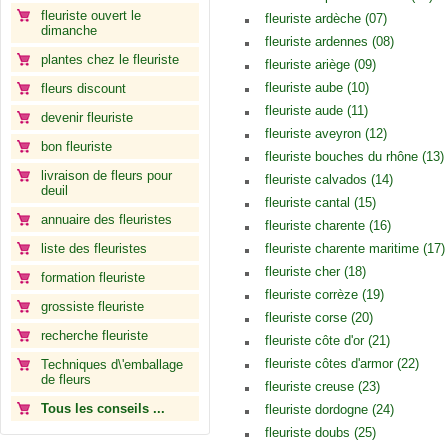
fleuriste ouvert le
fleuriste ardèche (07)
dimanche
fleuriste ardennes (08)
plantes chez le fleuriste
fleuriste ariège (09)
fleuriste aube (10)
fleurs discount
fleuriste aude (11)
devenir fleuriste
fleuriste aveyron (12)
bon fleuriste
fleuriste bouches du rhône (13)
livraison de fleurs pour
fleuriste calvados (14)
deuil
fleuriste cantal (15)
annuaire des fleuristes
fleuriste charente (16)
liste des fleuristes
fleuriste charente maritime (17)
fleuriste cher (18)
formation fleuriste
fleuriste corrèze (19)
grossiste fleuriste
fleuriste corse (20)
recherche fleuriste
fleuriste côte d'or (21)
fleuriste côtes d'armor (22)
Techniques d\'emballage
de fleurs
fleuriste creuse (23)
Tous les conseils ...
fleuriste dordogne (24)
fleuriste doubs (25)