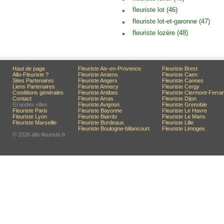
fleuriste lot (46)
fleuriste lot-et-garonne (47)
fleuriste lozère (48)
Haut de page
Fleuriste Aix-en-Provence
Fleuriste Brest
Allo-Fleuriste ?
Fleuriste Amiens
Fleuriste Caen
Sites Partenaires
Fleuriste Angers
Fleuriste Cannes
Liens Partenaires
Fleuriste Annecy
Fleuriste Cergy
Conditions générales
Fleuriste Antibes
Fleuriste Clermont-Ferra
Contact
Fleuriste Arras
Fleuriste Dijon
Grandes villes :
Fleuriste Avignon
Fleuriste Grenoble
Fleuriste Paris
Fleuriste Bayonne
Fleuriste Le Havre
Fleuriste Lyon
Fleuriste Biarritz
Fleuriste Le Mans
Fleuriste Marseille
Fleuriste Bordeaux
Fleuriste Lille
Fleuriste Boulogne-billancourt
Fleuriste Limoges
© 2026 allo-fleuriste.fr