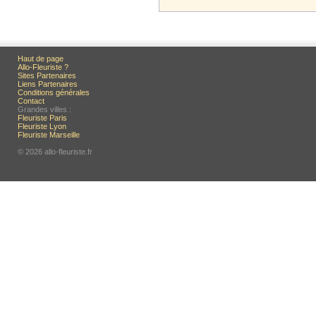
Haut de page
Allo-Fleuriste ?
Sites Partenaires
Liens Partenaires
Conditions générales
Contact
Grandes villes :
Fleuriste Paris
Fleuriste Lyon
Fleuriste Marseille
© 2026 allo-fleuriste.fr