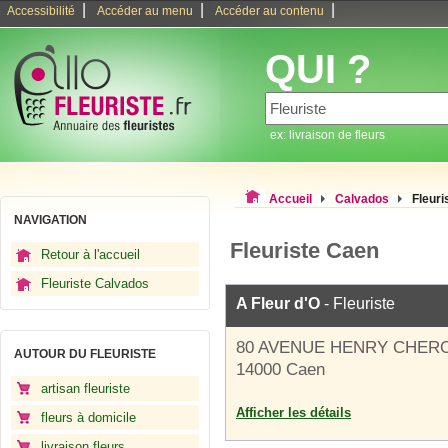
|
|
|
Accessibilité
Accéder au menu
Accéder au contenu
QUI ?
ex: livraison de fleurs
Accueil
Calvados
Fleuri
NAVIGATION
Fleuriste Caen
Retour à l'accueil
Fleuriste Calvados
A Fleur d'O
- Fleuriste
80 AVENUE HENRY CHER
AUTOUR DU FLEURISTE
14000 Caen
artisan fleuriste
Afficher les détails
fleurs à domicile
livraison fleurs