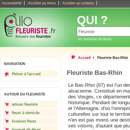
|
|
|
Accessibilité
Accéder au menu
Accéder au contenu
QUI ?
ex: livraison de fleurs
Accueil
Fleuriste Bas-Rhin
NAVIGATION
Fleuriste Bas-Rhin
Retour à l'accueil
Le Bas-Rhin (67) est l'un d
alsacienne. Constitué en maj
AUTOUR DU FLEURISTE
des Vosges, ce département a
historique. Pendant de longu
artisan fleuriste
et l'Allemagne, d'où l'omnip
fleurs à domicile
culturelles sur tout le terri
n'en est pas moins une des
livraison fleurs
ses voisins, d'autant que p
bouquet de fleurs