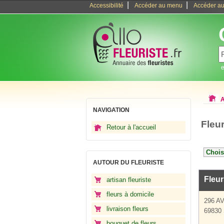
|
|
Accessibilité
Accéder au menu
Accéder au
e
A
NAVIGATION
Fleu
Retour à l'accueil
AUTOUR DU FLEURISTE
Fleu
artisan fleuriste
fleurs à domicile
296 A
livraison fleurs
69830 
bouquet de fleurs