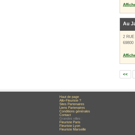
Affich
Au Ja
2 RUE
69800 
Affich
<<
Haut de page
Allo-Fleuriste ?
Sites Partenaires
Liens Partenaires
Conditions générales
Contact
Grandes villes :
Fleuriste Paris
Fleuriste Lyon
Fleuriste Marseille