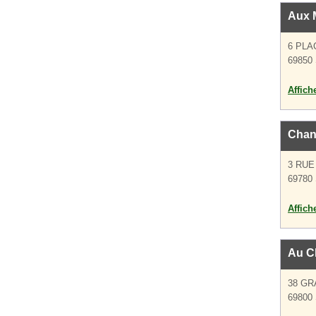
Aux 
6 PLA
69850 
Affich
Chan
3 RUE
69780 
Affich
Au Ch
38 GR
69800 