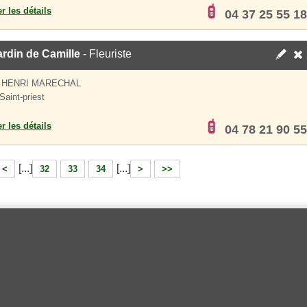
er les détails
04 37 25 55 18
rdin de Camille
- Fleuriste
 HENRI MARECHAL
Saint-priest
er les détails
04 78 21 90 55
[...]
[...]
<
32
33
34
>
>>