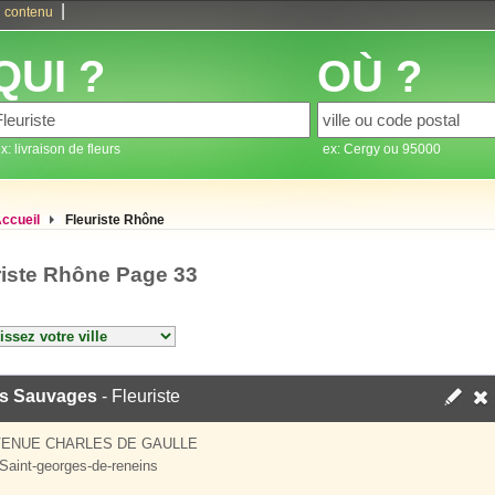
|
 contenu
QUI ?
OÙ ?
x: livraison de fleurs
ex: Cergy ou 95000
ccueil
Fleuriste Rhône
riste Rhône Page 33
rs Sauvages
- Fleuriste
VENUE CHARLES DE GAULLE
Saint-georges-de-reneins