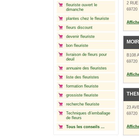
2 RUE
fleuriste ouvert le
69720 
dimanche
plantes chez le fleuriste
Affich
fleurs discount
devenir fleuriste
MOI
bon fleuriste
livraison de fleurs pour
B108 
deuil
69720 
annuaire des fleuristes
Affich
liste des fleuristes
formation fleuriste
THEM
grossiste fleuriste
recherche fleuriste
23 AV
Techniques d\'emballage
69720 
de fleurs
Affich
Tous les conseils ...