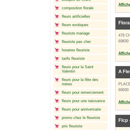
Affich
composition florale
fleurs artificielles
Flora
fleurs exotiques
fleuriste mariage
478 C
69830 
fleuriste pas cher
horaires fleuriste
Affich
tarifs fleuriste
fleurs pour la Saint
Valentin
A Fle
fleurs pour la fête des
mères
PLACE
69930 
fleurs pour remerciement
fleurs pour une naissance
Affich
fleurs pour anniversaire
promo chez le fleuriste
Flcp
-
prix fleuriste