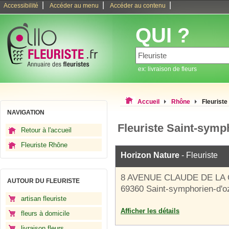
|
|
|
Accessibilité
Accéder au menu
Accéder au contenu
QUI ?
ex: livraison de fleurs
Accueil
Rhône
Fleurist
NAVIGATION
Fleuriste Saint-symp
Retour à l'accueil
Fleuriste Rhône
Horizon Nature
- Fleuriste
8 AVENUE CLAUDE DE LA
AUTOUR DU FLEURISTE
69360 Saint-symphorien-d'o
artisan fleuriste
Afficher les détails
fleurs à domicile
livraison fleurs