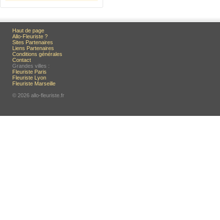
Haut de page
Allo-Fleuriste ?
Sites Partenaires
Liens Partenaires
Conditions générales
Contact
Grandes villes :
Fleuriste Paris
Fleuriste Lyon
Fleuriste Marseille
© 2026 allo-fleuriste.fr