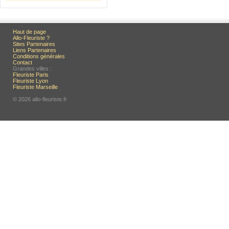
Haut de page
Allo-Fleuriste ?
Sites Partenaires
Liens Partenaires
Conditions générales
Contact
Grandes villes :
Fleuriste Paris
Fleuriste Lyon
Fleuriste Marseille
© 2026 allo-fleuriste.fr