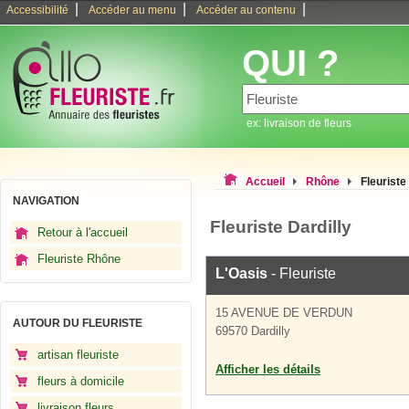
|
|
|
Accessibilité
Accéder au menu
Accéder au contenu
QUI ?
ex: livraison de fleurs
Accueil
Rhône
Fleuriste
NAVIGATION
Fleuriste Dardilly
Retour à l'accueil
Fleuriste Rhône
L'Oasis
- Fleuriste
15 AVENUE DE VERDUN
AUTOUR DU FLEURISTE
69570 Dardilly
artisan fleuriste
Afficher les détails
fleurs à domicile
livraison fleurs