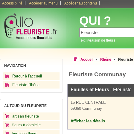
|
|
|
Accessibilité
Accéder au menu
Accéder au contenu
QUI ?
ex: livraison de fleurs
Accueil
Rhône
Fleurist
NAVIGATION
Fleuriste Communay
Retour à l'accueil
Fleuriste Rhône
Feuilles et Fleurs
- Fleuriste
15 RUE CENTRALE
AUTOUR DU FLEURISTE
69360 Communay
artisan fleuriste
Afficher les détails
fleurs à domicile
livraison fleurs