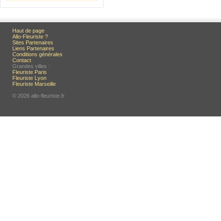
Haut de page
Allo-Fleuriste ?
Sites Partenaires
Liens Partenaires
Conditions générales
Contact
Grandes villes :
Fleuriste Paris
Fleuriste Lyon
Fleuriste Marseille
© 2026 allo-fleuriste.fr