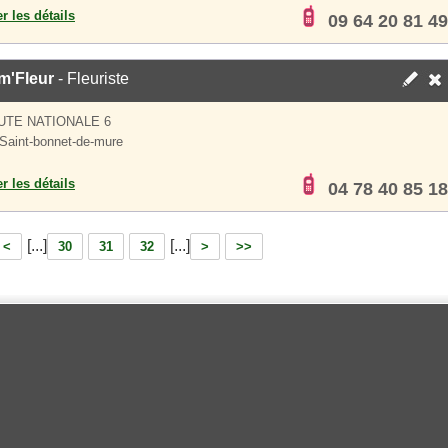
er les détails
09 64 20 81 49
m'Fleur
- Fleuriste
UTE NATIONALE 6
Saint-bonnet-de-mure
er les détails
04 78 40 85 18
[...]
[...]
<
30
31
32
>
>>