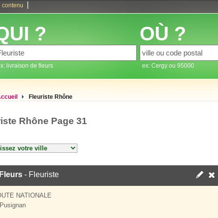
|
 contenu
QUI ?
OÙ ?
x: livraison de fleurs
ex: Cergy ou 95000
ccueil
Fleuriste Rhône
riste Rhône Page 31
Fleurs
- Fleuriste
OUTE NATIONALE
Pusignan