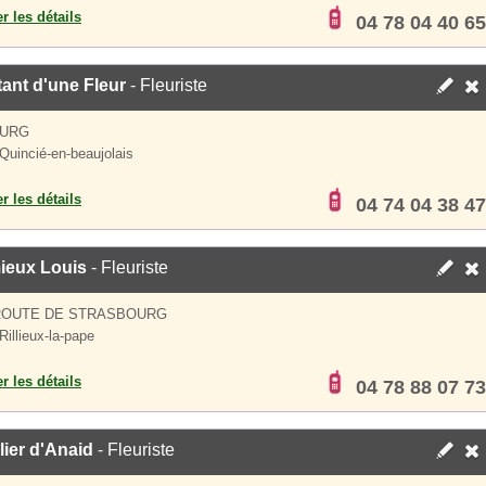
er les détails
04 78 04 40 65
tant d'une Fleur
- Fleuriste
OURG
Quincié-en-beaujolais
er les détails
04 74 04 38 47
ieux Louis
- Fleuriste
 ROUTE DE STRASBOURG
Rillieux-la-pape
er les détails
04 78 88 07 73
lier d'Anaid
- Fleuriste