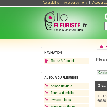
|
|
Accessibilité
Accéder au menu
Accéder au
e
A
NAVIGATION
Fleu
Retour à l'accueil
AUTOUR DU FLEURISTE
Diva 
artisan fleuriste
fleurs à domicile
110 R
livraison fleurs
69330 
bouquet de fleurs