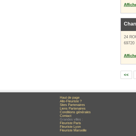
Affich
Char
24 RO
69720 
Affich
<<
Haut de page
Allo-Fleuriste ?
Sites Partenaires
Liens Partenaires
Conditions générales
Contact
Grandes villes :
Fleuriste Paris
Fleuriste Lyon
Fleuriste Marseille