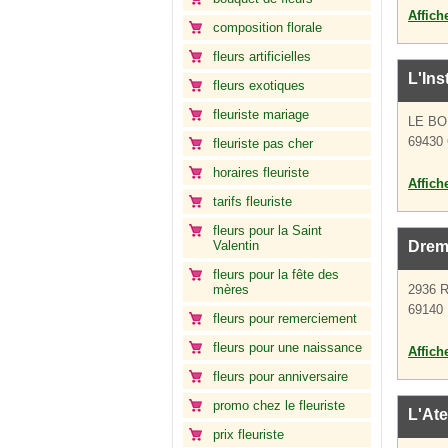
Affich
composition florale
fleurs artificielles
L'Ins
fleurs exotiques
fleuriste mariage
LE B
69430 
fleuriste pas cher
horaires fleuriste
Affich
tarifs fleuriste
fleurs pour la Saint
Valentin
Drem
fleurs pour la fête des
mères
2936
69140 
fleurs pour remerciement
fleurs pour une naissance
Affich
fleurs pour anniversaire
promo chez le fleuriste
L'Ate
prix fleuriste