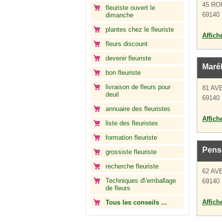
45 RO
fleuriste ouvert le
69140 
dimanche
plantes chez le fleuriste
Affich
fleurs discount
devenir fleuriste
Marél
bon fleuriste
livraison de fleurs pour
81 AV
deuil
69140 
annuaire des fleuristes
Affich
liste des fleuristes
formation fleuriste
Pens
grossiste fleuriste
recherche fleuriste
62 AV
Techniques d\'emballage
69140 
de fleurs
Affich
Tous les conseils ...