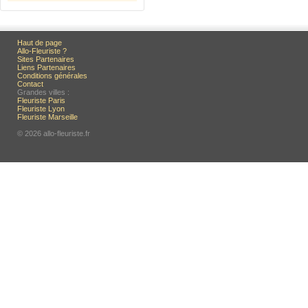
Haut de page
Allo-Fleuriste ?
Sites Partenaires
Liens Partenaires
Conditions générales
Contact
Grandes villes :
Fleuriste Paris
Fleuriste Lyon
Fleuriste Marseille
© 2026 allo-fleuriste.fr