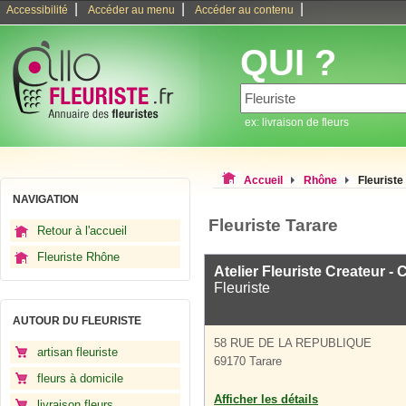
|
|
|
Accessibilité
Accéder au menu
Accéder au contenu
QUI ?
ex: livraison de fleurs
Accueil
Rhône
Fleuriste
NAVIGATION
Fleuriste Tarare
Retour à l'accueil
Fleuriste Rhône
Atelier Fleuriste Createur 
Fleuriste
AUTOUR DU FLEURISTE
58 RUE DE LA REPUBLIQUE
artisan fleuriste
69170 Tarare
fleurs à domicile
Afficher les détails
livraison fleurs