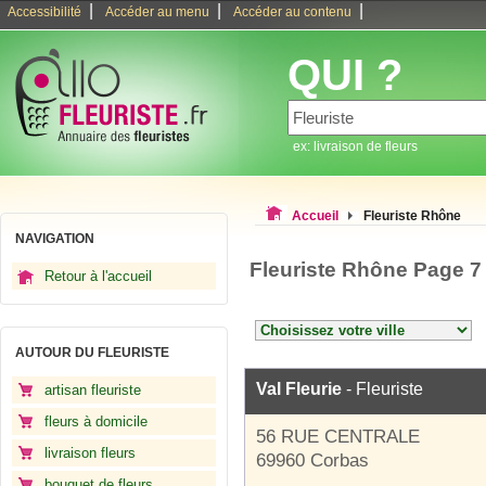
|
|
|
Accessibilité
Accéder au menu
Accéder au contenu
QUI ?
ex: livraison de fleurs
Accueil
Fleuriste Rhône
NAVIGATION
Fleuriste Rhône Page 7
Retour à l'accueil
AUTOUR DU FLEURISTE
Val Fleurie
- Fleuriste
artisan fleuriste
fleurs à domicile
56 RUE CENTRALE
livraison fleurs
69960 Corbas
bouquet de fleurs