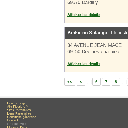
69570 Dardilly
Afficher les détails
Arakelian Solange
- Fleurist
34 AVENUE JEAN MACE
69150 Décines-charpieu
Afficher les détails
[...]
[...]
<<
<
6
7
8
Haut de page
Allo-Fleuriste ?
Sites Partenaires
Liens Partenaires
Conditions générales
Contact
Grandes villes :
Fleuriste Paris