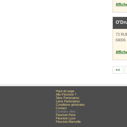
Affich
O'Dr
73 RU
69006
Affich
<<
Haut de page
Allo-Fleuriste ?
Sites Partenaires
Liens Partenaires
Conditions générales
Contact
Grandes villes :
Fleuriste Paris
Fleuriste Lyon
Fleuriste Marseille