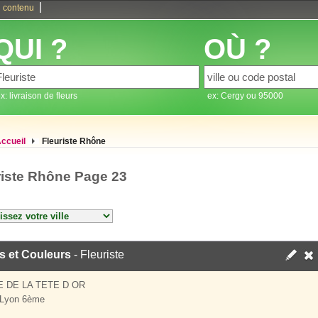
|
 contenu
QUI ?
OÙ ?
x: livraison de fleurs
ex: Cergy ou 95000
ccueil
Fleuriste Rhône
riste Rhône Page 23
s et Couleurs
- Fleuriste
E DE LA TETE D OR
 Lyon 6ème