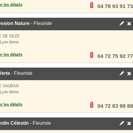
er les détails
04 78 93 91 73
ession Nature
- Fleuriste
E DE SEZE
 Lyon 6ème
er les détails
04 72 75 92 77
 Verte
- Fleuriste
E VAUBAN
 Lyon 6ème
er les détails
04 72 83 98 88
rdin Célestin
- Fleuriste