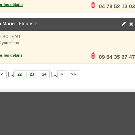
er les détails
04 78 52 13 03
u Marie
- Fleuriste
E BOILEAU
 Lyon 6ème
er les détails
09 64 35 67 47
[...]
[...]
<
22
23
24
>
>>