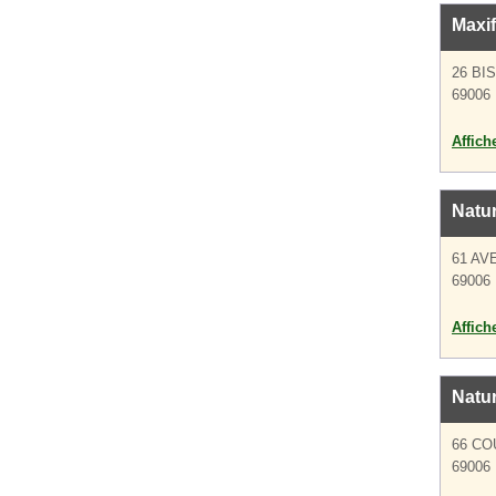
Maxif
26 BI
69006
Affich
Natur
61 A
69006
Affich
Natur
66 CO
69006