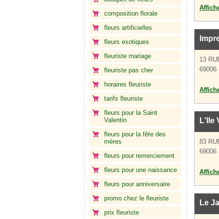
Affich
composition florale
fleurs artificielles
Impr
fleurs exotiques
fleuriste mariage
13 RU
69006
fleuriste pas cher
horaires fleuriste
Affich
tarifs fleuriste
fleurs pour la Saint
Valentin
L'Ile
fleurs pour la fête des
mères
83 RU
69006
fleurs pour remerciement
fleurs pour une naissance
Affich
fleurs pour anniversaire
promo chez le fleuriste
Le Ja
prix fleuriste