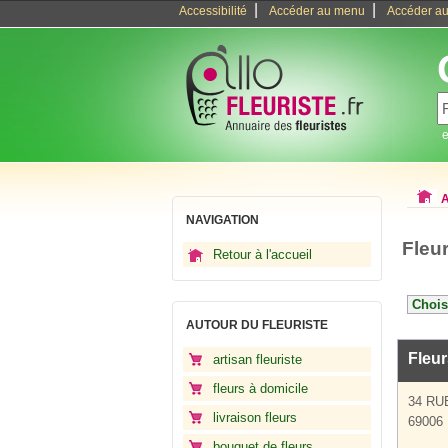
|
|
Accessibilité
Accéder au menu
Accéder au
e
A
NAVIGATION
Fleu
Retour à l'accueil
AUTOUR DU FLEURISTE
Fleur
artisan fleuriste
fleurs à domicile
34 RU
livraison fleurs
69006
bouquet de fleurs