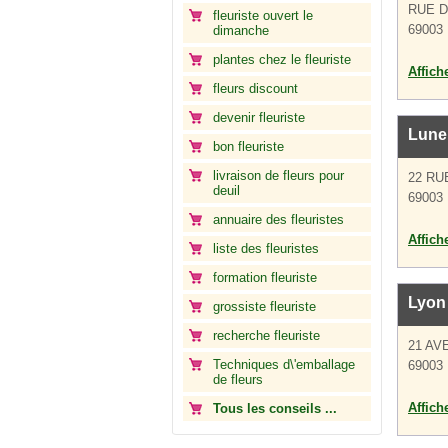
RUE D
fleuriste ouvert le
69003
dimanche
plantes chez le fleuriste
Affich
fleurs discount
devenir fleuriste
Lune
bon fleuriste
livraison de fleurs pour
22 RU
deuil
69003
annuaire des fleuristes
Affich
liste des fleuristes
formation fleuriste
Lyon 
grossiste fleuriste
recherche fleuriste
21 AV
Techniques d\'emballage
69003
de fleurs
Affich
Tous les conseils ...