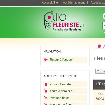
|
|
Accessibilité
Accéder au menu
Accéder au
e
A
NAVIGATION
Fleu
Retour à l'accueil
AUTOUR DU FLEURISTE
L'Es
artisan fleuriste
fleurs à domicile
37 AV
livraison fleurs
69003
bouquet de fleurs