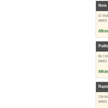
Noix
67 RU
69003
Affich
Paill
86 C
69003
Affich
Rapid
239 A
69003