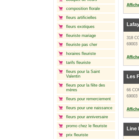
Affich
composition florale
fleurs artificielles
Lafay
fleurs exotiques
fleuriste mariage
318 C
69003
fleuriste pas cher
horaires fleuriste
Affich
tarifs fleuriste
fleurs pour la Saint
Valentin
Les F
fleurs pour la fête des
mères
66 CO
69003
fleurs pour remerciement
fleurs pour une naissance
Affich
fleurs pour anniversaire
promo chez le fleuriste
Line 
prix fleuriste