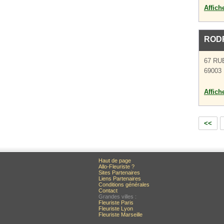
Affich
ROD
67 RU
69003
Affich
<<
Haut de page
Allo-Fleuriste ?
Sites Partenaires
Liens Partenaires
Conditions générales
Contact
Grandes villes :
Fleuriste Paris
Fleuriste Lyon
Fleuriste Marseille