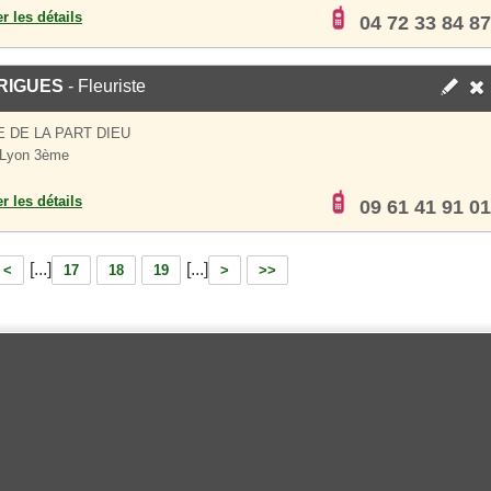
er les détails
04 72 33 84 87
RIGUES
- Fleuriste
E DE LA PART DIEU
 Lyon 3ème
er les détails
09 61 41 91 01
[...]
[...]
<
17
18
19
>
>>