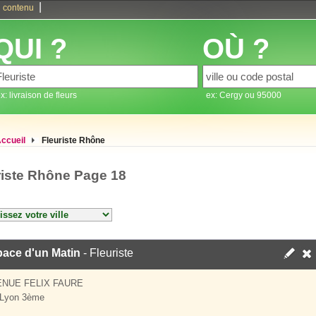
|
 contenu
QUI ?
OÙ ?
x: livraison de fleurs
ex: Cergy ou 95000
ccueil
Fleuriste Rhône
riste Rhône Page 18
pace d'un Matin
- Fleuriste
ENUE FELIX FAURE
 Lyon 3ème