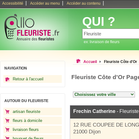
|
|
|
Accessibilité
Accéder au menu
Accéder au contenu
QUI ?
ex: livraison de fleurs
Accueil
Fleuriste Côte d'Or
NAVIGATION
Fleuriste Côte d'Or Pag
Retour à l'accueil
AUTOUR DU FLEURISTE
Frechin Catherine
- Fleuriste
artisan fleuriste
fleurs à domicile
12 RUE COUPEE DE LONG
livraison fleurs
21000 Dijon
bouquet de fleurs