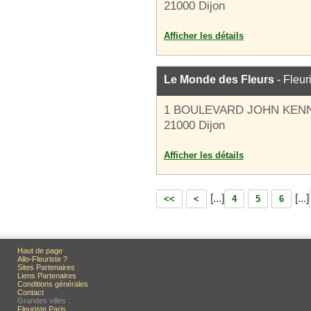
21000 Dijon
Afficher les détails
Le Monde des Fleurs
- Fleur
1 BOULEVARD JOHN KEN
21000 Dijon
Afficher les détails
[...]
[...]
<<
<
4
5
6
Haut de page
Allo-Fleuriste ?
Sites Partenaires
Liens Partenaires
Conditions générales
Contact
Grandes villes :
Fleuriste Paris