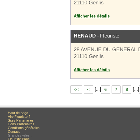
21110 Genlis
Afficher les détails
RENAUD
- Fleuriste
28 AVENUE DU GENERAL 
21110 Genlis
Afficher les détails
[...]
[...]
<<
<
6
7
8
Haut de page
Allo-Fleuriste ?
Sites Partenaires
Liens Partenaires
Conditions générales
Contact
Grandes villes :
Fleuriste Paris