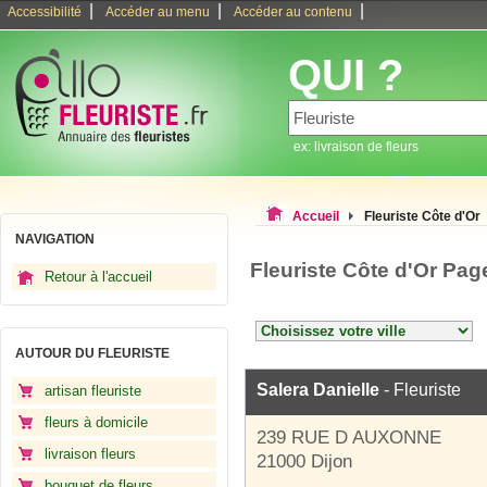
|
|
|
Accessibilité
Accéder au menu
Accéder au contenu
QUI ?
ex: livraison de fleurs
Accueil
Fleuriste Côte d'Or
NAVIGATION
Fleuriste Côte d'Or Pag
Retour à l'accueil
AUTOUR DU FLEURISTE
Salera Danielle
- Fleuriste
artisan fleuriste
fleurs à domicile
239 RUE D AUXONNE
livraison fleurs
21000 Dijon
bouquet de fleurs