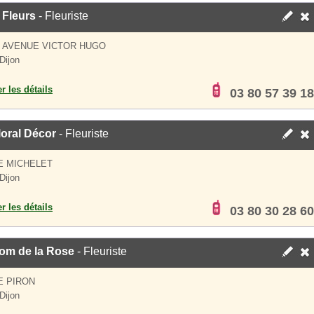
 Fleurs
- Fleuriste
S AVENUE VICTOR HUGO
Dijon
er les détails
03 80 57 39 18
loral Décor
- Fleuriste
E MICHELET
Dijon
er les détails
03 80 30 28 60
om de la Rose
- Fleuriste
E PIRON
Dijon