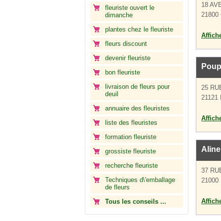
18 AV
fleuriste ouvert le
21800 
dimanche
plantes chez le fleuriste
Affich
fleurs discount
devenir fleuriste
Pouph
bon fleuriste
livraison de fleurs pour
25 RU
deuil
21121 
annuaire des fleuristes
Affich
liste des fleuristes
formation fleuriste
Aline
grossiste fleuriste
recherche fleuriste
37 RU
Techniques d\'emballage
21000 
de fleurs
Affich
Tous les conseils ...