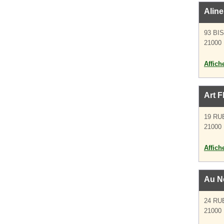
Aline
93 BI
21000 
Affich
Art F
19 RU
21000 
Affich
Au N
24 RU
21000 