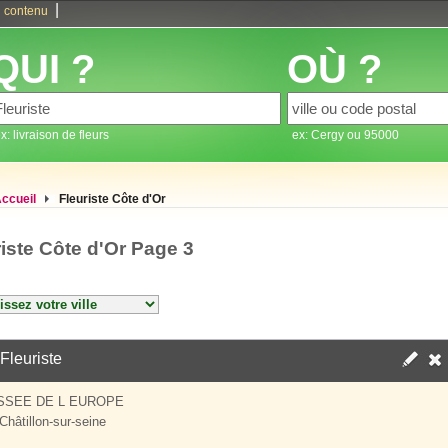
|
 contenu
QUI ?
OÙ ?
x: livraison de fleurs
ex: Cergy ou 95000
ccueil
Fleuriste Côte d'Or
riste Côte d'Or Page 3
 Fleuriste
SSEE DE L EUROPE
Châtillon-sur-seine