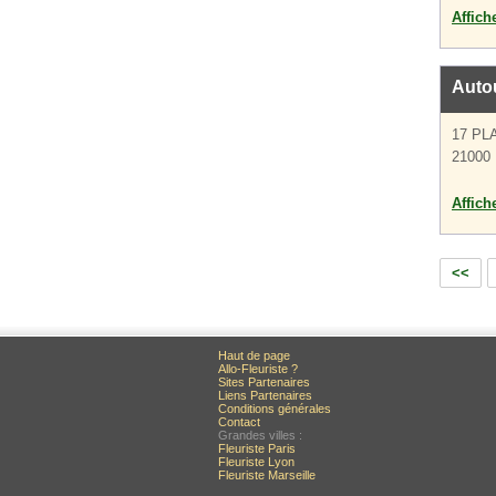
Affich
Autou
17 PL
21000 
Affich
<<
Haut de page
Allo-Fleuriste ?
Sites Partenaires
Liens Partenaires
Conditions générales
Contact
Grandes villes :
Fleuriste Paris
Fleuriste Lyon
Fleuriste Marseille