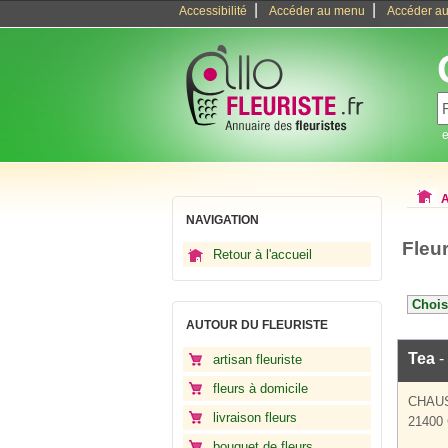
|
|
Accessibilité
Accéder au menu
Accéder au
e
A
NAVIGATION
Fleu
Retour à l'accueil
AUTOUR DU FLEURISTE
Tea
-
artisan fleuriste
fleurs à domicile
CHAU
livraison fleurs
21400 
bouquet de fleurs