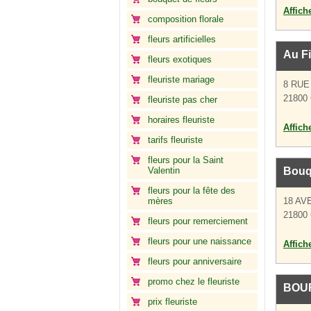
Affich
composition florale
fleurs artificielles
Au Fi
fleurs exotiques
fleuriste mariage
8 RUE
21800 
fleuriste pas cher
horaires fleuriste
Affich
tarifs fleuriste
fleurs pour la Saint
Valentin
Bouq
fleurs pour la fête des
mères
18 AV
21800 
fleurs pour remerciement
fleurs pour une naissance
Affich
fleurs pour anniversaire
promo chez le fleuriste
BOU
prix fleuriste