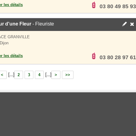
er les détails
03 80 49 85 93
r d'une Fleur
- Fleuriste
ACE GRANVILLE
Dijon
er les détails
03 80 28 97 61
[...]
[...]
<
2
3
4
>
>>