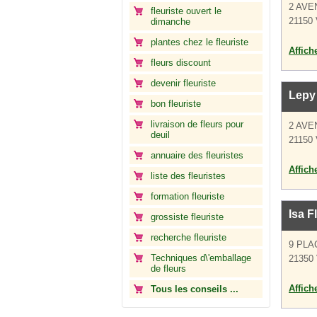
2 AVE
fleuriste ouvert le
21150 
dimanche
plantes chez le fleuriste
Affich
fleurs discount
devenir fleuriste
Lepy 
bon fleuriste
livraison de fleurs pour
2 AVE
deuil
21150 
annuaire des fleuristes
Affich
liste des fleuristes
formation fleuriste
Isa F
grossiste fleuriste
recherche fleuriste
9 PLA
Techniques d\'emballage
21350 
de fleurs
Affich
Tous les conseils ...