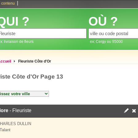
|
 contenu
QUI ?
OÙ ?
x: livraison de fleurs
ex: Cergy ou 95000
ccueil
Fleuriste Côte d'Or
riste Côte d'Or Page 13
lore
- Fleuriste
HARLES DULLIN
Talant