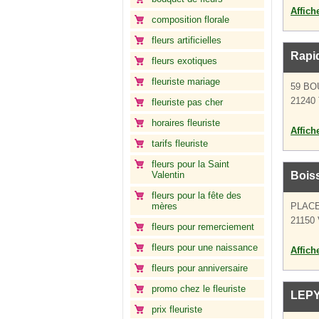
Affich
composition florale
fleurs artificielles
Rapid
fleurs exotiques
fleuriste mariage
59 B
21240 
fleuriste pas cher
horaires fleuriste
Affich
tarifs fleuriste
fleurs pour la Saint
Valentin
Bois
fleurs pour la fête des
mères
PLACE
21150 
fleurs pour remerciement
fleurs pour une naissance
Affich
fleurs pour anniversaire
promo chez le fleuriste
LEP
prix fleuriste