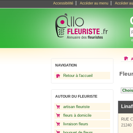
|
|
Accessibilité
Accéder au menu
Accéder au
e
A
NAVIGATION
Fleu
Retour à l'accueil
AUTOUR DU FLEURISTE
Linaf
artisan fleuriste
fleurs à domicile
RUE C
livraison fleurs
21240 
bouquet de fleurs