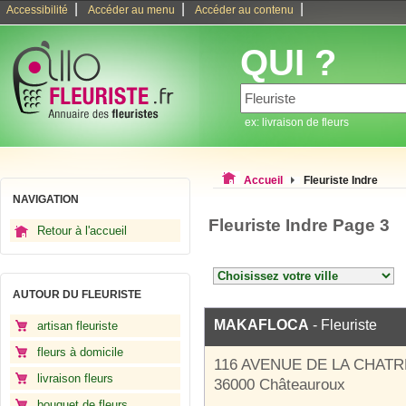
|
|
|
Accessibilité
Accéder au menu
Accéder au contenu
QUI ?
ex: livraison de fleurs
Accueil
Fleuriste Indre
NAVIGATION
Fleuriste Indre Page 3
Retour à l'accueil
AUTOUR DU FLEURISTE
MAKAFLOCA
- Fleuriste
artisan fleuriste
fleurs à domicile
116 AVENUE DE LA CHATR
livraison fleurs
36000 Châteauroux
bouquet de fleurs