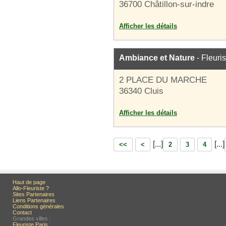
36700 Châtillon-sur-indre
Afficher les détails
Ambiance et Nature
- Fleuris
2 PLACE DU MARCHE
36340 Cluis
Afficher les détails
[...]
[...]
<<
<
2
3
4
Haut de page
Allo-Fleuriste ?
Sites Partenaires
Liens Partenaires
Conditions générales
Contact
Grandes villes :
Fleuriste Paris