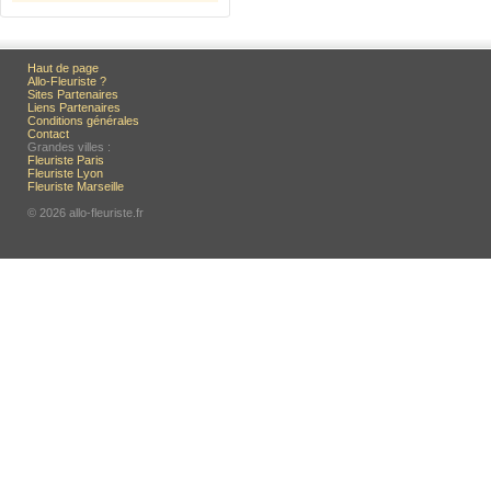
Haut de page
Allo-Fleuriste ?
Sites Partenaires
Liens Partenaires
Conditions générales
Contact
Grandes villes :
Fleuriste Paris
Fleuriste Lyon
Fleuriste Marseille
© 2026 allo-fleuriste.fr