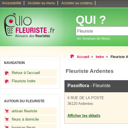
|
|
|
Accessibilité
Accéder au menu
Accéder au contenu
QUI ?
ex: livraison de fleurs
Accueil
Indre
Fleuriste 
NAVIGATION
Fleuriste Ardentes
Retour à l'accueil
Fleuriste Indre
Passiflora
- Fleuriste
6 RUE DE LA POSTE
AUTOUR DU FLEURISTE
36120 Ardentes
artisan fleuriste
Afficher les détails
fleurs à domicile
livraison fleurs