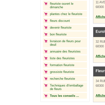
11 AV
fleuriste ouvert le
68300 
dimanche
plantes chez le fleuriste
Affich
fleurs discount
devenir fleuriste
Eurof
bon fleuriste
livraison de fleurs pour
32 RU
deuil
68300 
annuaire des fleuristes
Affich
liste des fleuristes
formation fleuriste
Fleur
grossiste fleuriste
recherche fleuriste
34 RU
Techniques d\'emballage
68300 
de fleurs
Affich
Tous les conseils ...