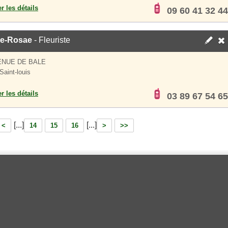
er les détails
09 60 41 32 44
e-Rosae
- Fleuriste
ENUE DE BALE
Saint-louis
er les détails
03 89 67 54 65
[...]
[...]
<
14
15
16
>
>>