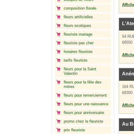
Affich
composition florale
fleurs artificielles
L'Ate
fleurs exotiques
fleuriste mariage
54 RU
68550 
fleuriste pas cher
horaires fleuriste
Affich
tarifs fleuriste
fleurs pour la Saint
Valentin
Aném
fleurs pour la fête des
mères
164 R
68300 
fleurs pour remerciement
fleurs pour une naissance
Affich
fleurs pour anniversaire
promo chez le fleuriste
Au B
prix fleuriste