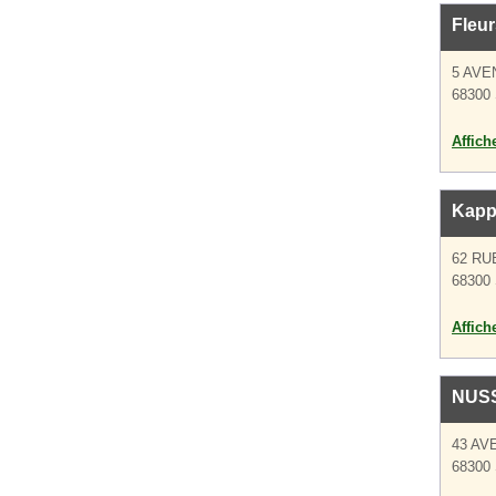
Fleur
5 AVE
68300 
Affich
Kapp
62 RU
68300 
Affich
NUS
43 AV
68300 