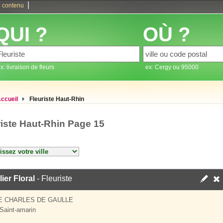
|
 contenu
QUI ?
OÙ ?
x: livraison de fleurs
ex: Cergy ou 95000
ccueil
Fleuriste Haut-Rhin
riste Haut-Rhin Page 15
lier Floral
- Fleuriste
E CHARLES DE GAULLE
Saint-amarin