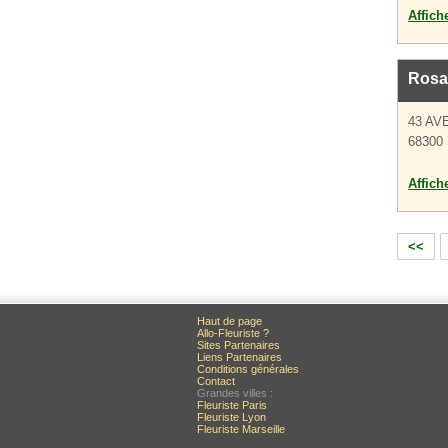
Affich
Rosa
43 AV
68300 
Affich
<<
Haut de page
Allo-Fleuriste ?
Sites Partenaires
Liens Partenaires
Conditions générales
Contact
Grandes villes :
Fleuriste Paris
Fleuriste Lyon
Fleuriste Marseille