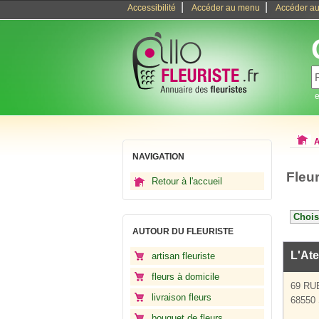
|
|
Accessibilité
Accéder au menu
Accéder au
e
A
NAVIGATION
Fleu
Retour à l'accueil
AUTOUR DU FLEURISTE
L'Ate
artisan fleuriste
fleurs à domicile
69 RU
livraison fleurs
68550 
bouquet de fleurs