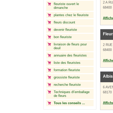
2 A R
fleuriste ouvert le
68400 
dimanche
plantes chez le fleuriste
Affich
fleurs discount
devenir fleuriste
Fleur
bon fleuriste
livraison de fleurs pour
2 RUE
deuil
68400 
annuaire des fleuristes
Affich
liste des fleuristes
formation fleuriste
Albis
grossiste fleuriste
recherche fleuriste
6 AVE
Techniques d\'emballage
68170 
de fleurs
Affich
Tous les conseils ...