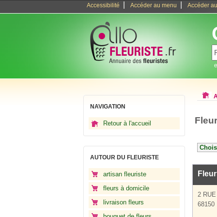
|
|
Accessibilité
Accéder au menu
Accéder au
e
A
NAVIGATION
Fleu
Retour à l'accueil
AUTOUR DU FLEURISTE
Fleu
artisan fleuriste
fleurs à domicile
2 RUE
livraison fleurs
68150 
bouquet de fleurs