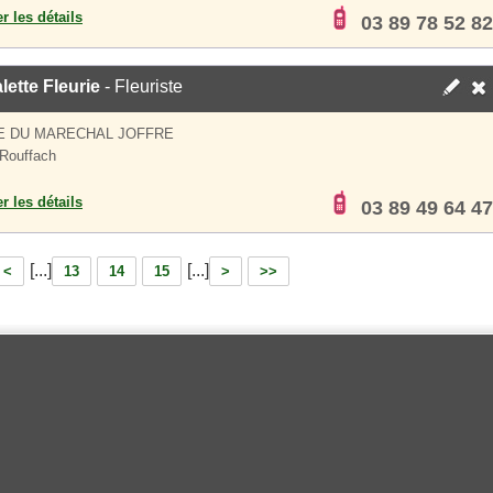
er les détails
03 89 78 52 82
lette Fleurie
- Fleuriste
E DU MARECHAL JOFFRE
Rouffach
er les détails
03 89 49 64 47
[...]
[...]
<
13
14
15
>
>>