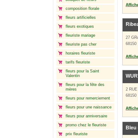
Affich
composition florale
fleurs artificielles
Ribe
fleurs exotiques
fleuriste mariage
27 GR
68150 
fleuriste pas cher
horaires fleuriste
Affich
tarifs fleuriste
fleurs pour la Saint
Valentin
WURT
fleurs pour la fête des
mères
2 RUE
68150 
fleurs pour remerciement
fleurs pour une naissance
Affich
fleurs pour anniversaire
promo chez le fleuriste
Bleu 
prix fleuriste