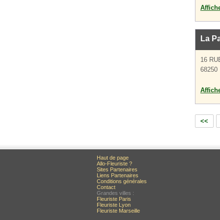
Affich
La Pa
16 RU
68250 
Affich
<<
Haut de page
Allo-Fleuriste ?
Sites Partenaires
Liens Partenaires
Conditions générales
Contact
Grandes villes :
Fleuriste Paris
Fleuriste Lyon
Fleuriste Marseille