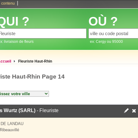
|
 contenu
QUI ?
OÙ ?
x: livraison de fleurs
ex: Cergy ou 95000
ccueil
Fleuriste Haut-Rhin
riste Haut-Rhin Page 14
rs Wurtz (SARL)
- Fleuriste
 DE LANDAU
Ribeauvillé