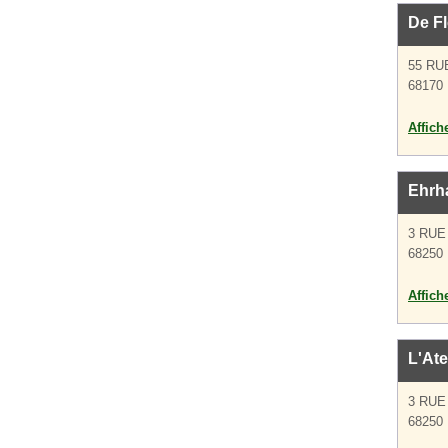
De Fl
55 RU
68170 
Affich
Ehrh
3 RUE
68250 
Affich
L'Ate
3 RUE
68250 