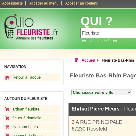
|
|
|
Accessibilité
Accéder au menu
Accéder au contenu
QUI ?
ex: livraison de fleurs
Accueil
Fleuriste Bas-Rhin
NAVIGATION
Fleuriste Bas-Rhin Pag
Retour à l'accueil
AUTOUR DU FLEURISTE
Ehrhart Pierre Fleurs
- Fleur
artisan fleuriste
fleurs à domicile
3 A RUE PRINCIPALE
livraison fleurs
67230 Rossfeld
bouquet de fleurs