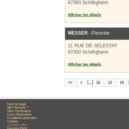
67300 Schiltigheim
Afficher les détails
MESSER
- Fleuriste
11 RUE DE SELESTAT
67300 Schiltigheim
Afficher les détails
[...]
<<
<
12
13
14
Haut de page
Allo-Fleuriste ?
Sites Partenaires
Liens Partenaires
Conditions générales
Contact
Grandes villes :
Fleuriste Paris