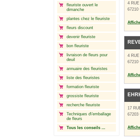
4 RUE
fleuriste ouvert le
67210 
dimanche
plantes chez le fleuriste
Affich
fleurs discount
devenir fleuriste
REVE
bon fleuriste
livraison de fleurs pour
4 RU
deuil
67210 
annuaire des fleuristes
Affich
liste des fleuristes
formation fleuriste
EHRH
grossiste fleuriste
recherche fleuriste
17 RU
Techniques d\'emballage
67203 
de fleurs
Affich
Tous les conseils ...