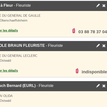
à Fleur
- Fleuriste
E DU GENERAL DE GAULLE
Oberschaeffolsheim
er les détails
03 88 78 37 04
OLE BRAUN FLEURISTE
- Fleuriste
E DU GENERAL LECLERC
Ostwald
er les détails
indisponible
sch Bernard (EURL)
- Fleuriste
AI OLIDA
Ostwald