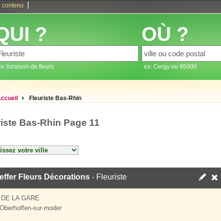
|
 contenu
QUI ?
OÙ ?
x: livraison de fleurs
ex: Cergy ou 95000
ccueil
Fleuriste Bas-Rhin
riste Bas-Rhin Page 11
ffer Fleurs Décorations
- Fleuriste
 DE LA GARE
Oberhoffen-sur-moder