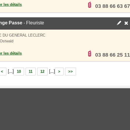
er les détails
03 88 66 63 67
nge Passe
- Fleuriste
E DU GENERAL LECLERC
Ostwald
er les détails
03 88 66 25 11
[...]
[...]
<
10
11
12
>
>>