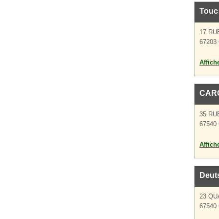
Touc 
17 RU
67203 
Affich
CAR
35 RU
67540 
Affich
Deut
23 QU
67540 