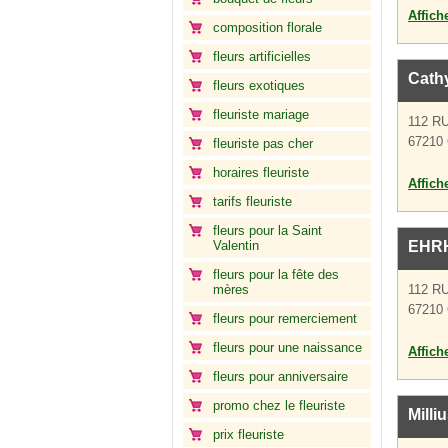
Affich
composition florale
fleurs artificielles
Cath
fleurs exotiques
fleuriste mariage
112 R
67210 
fleuriste pas cher
horaires fleuriste
Affich
tarifs fleuriste
fleurs pour la Saint
Valentin
EHR
fleurs pour la fête des
mères
112 R
67210 
fleurs pour remerciement
fleurs pour une naissance
Affich
fleurs pour anniversaire
promo chez le fleuriste
Milli
prix fleuriste