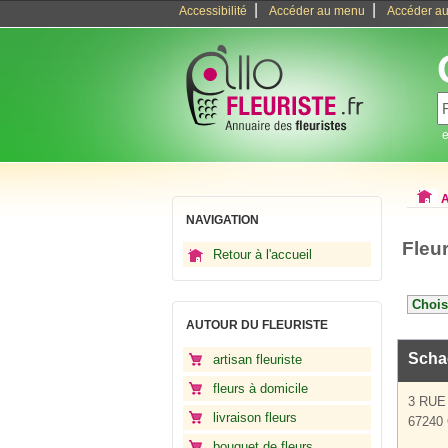
|
|
Accessibilité
Accéder au menu
Accéder au
e
A
NAVIGATION
Fleu
Retour à l'accueil
AUTOUR DU FLEURISTE
Schae
artisan fleuriste
fleurs à domicile
3 RUE
livraison fleurs
67240 
bouquet de fleurs