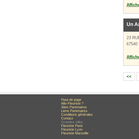
Affich
Un A
23 RU
67540 
Affich
<<
Haut de page
Allo-Fleuriste ?
Sites Partenaires
Liens Partenaires
Conditions générales
Contact
Grandes villes :
Fleuriste Paris
Fleuriste Lyon
Fleuriste Marseille