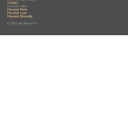
Contact
Grandes villes :
Fleuriste Paris
Fleuriste Lyon
Fleuriste Marseille
© 2026 allo-fleuriste.fr