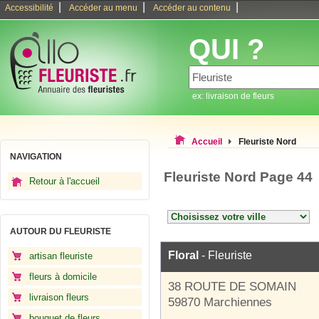
|
|
|
Accessibilité
Accéder au menu
Accéder au contenu
QUI ?
ex: livraison de fleurs
Accueil
Fleuriste Nord
NAVIGATION
Fleuriste Nord Page 44
Retour à l'accueil
AUTOUR DU FLEURISTE
Floral
- Fleuriste
artisan fleuriste
fleurs à domicile
38 ROUTE DE SOMAIN
livraison fleurs
59870 Marchiennes
bouquet de fleurs