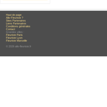
Haut de page
Allo-Fleuriste ?
Sites Partenaires
Liens Partenaires
Conditions générales
Contact
Grandes villes :
Fleuriste Paris
Fleuriste Lyon
Fleuriste Marseille
© 2026 allo-fleuriste.fr