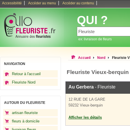
|
|
|
Accessibilité
Accéder au menu
Accéder au contenu
QUI ?
ex: livraison de fleurs
Accueil
Nord
Fleuriste 
NAVIGATION
Fleuriste Vieux-berquin
Retour à l'accueil
Fleuriste Nord
Au Gerbera
- Fleuriste
12 RUE DE LA GARE
AUTOUR DU FLEURISTE
59232 Vieux-berquin
artisan fleuriste
Afficher les détails
fleurs à domicile
livraison fleurs