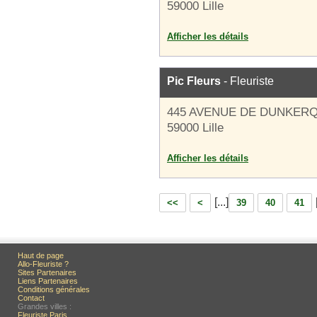
59000 Lille
Afficher les détails
Pic Fleurs
- Fleuriste
445 AVENUE DE DUNKER
59000 Lille
Afficher les détails
[...]
<<
<
39
40
41
Haut de page
Allo-Fleuriste ?
Sites Partenaires
Liens Partenaires
Conditions générales
Contact
Grandes villes :
Fleuriste Paris