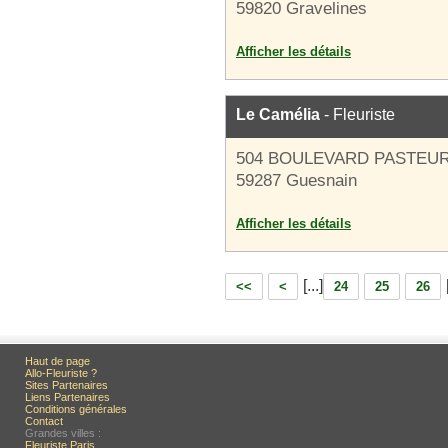
59820 Gravelines
Afficher les détails
Le Camélia
- Fleuriste
504 BOULEVARD PASTEU
59287 Guesnain
Afficher les détails
[...]
<<
<
24
25
26
Haut de page
Allo-Fleuriste ?
Sites Partenaires
Liens Partenaires
Conditions générales
Contact
Grandes villes :
Fleuriste Paris