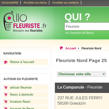
|
|
|
Accessibilité
Accéder au menu
Accéder au contenu
QUI ?
ex: livraison de fleurs
Accueil
Fleuriste Nord
NAVIGATION
Fleuriste Nord Page 25
Retour à l'accueil
AUTOUR DU FLEURISTE
La Campanule
- Fleuriste
artisan fleuriste
fleurs à domicile
237 RUE JULES FERRY
livraison fleurs
59169 Goeulzin
bouquet de fleurs