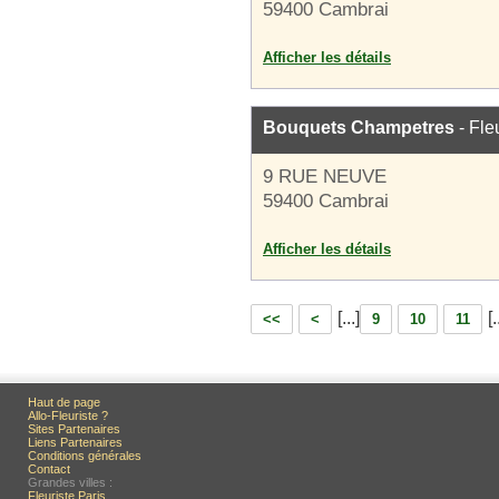
59400 Cambrai
Afficher les détails
Bouquets Champetres
- Fle
9 RUE NEUVE
59400 Cambrai
Afficher les détails
[...]
[.
<<
<
9
10
11
Haut de page
Allo-Fleuriste ?
Sites Partenaires
Liens Partenaires
Conditions générales
Contact
Grandes villes :
Fleuriste Paris