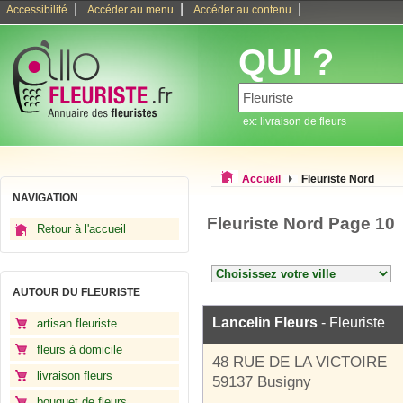
|
|
|
Accessibilité
Accéder au menu
Accéder au contenu
QUI ?
ex: livraison de fleurs
Accueil
Fleuriste Nord
NAVIGATION
Fleuriste Nord Page 10
Retour à l'accueil
AUTOUR DU FLEURISTE
Lancelin Fleurs
- Fleuriste
artisan fleuriste
fleurs à domicile
48 RUE DE LA VICTOIRE
livraison fleurs
59137 Busigny
bouquet de fleurs