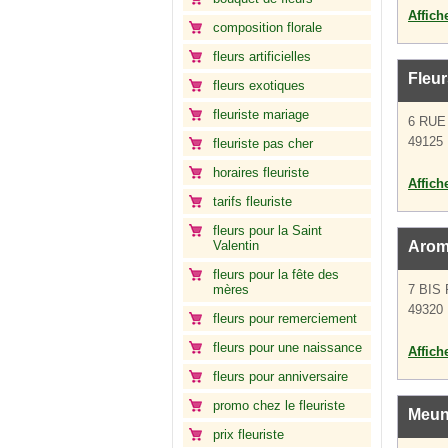
Affich
composition florale
fleurs artificielles
Fleu
fleurs exotiques
fleuriste mariage
6 RUE
49125 
fleuriste pas cher
horaires fleuriste
Affich
tarifs fleuriste
fleurs pour la Saint
Valentin
Arom
fleurs pour la fête des
mères
7 BIS
49320 
fleurs pour remerciement
fleurs pour une naissance
Affich
fleurs pour anniversaire
promo chez le fleuriste
Meun
prix fleuriste