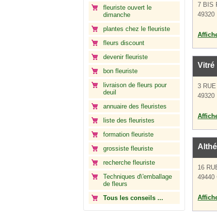
7 BIS
fleuriste ouvert le
49320 
dimanche
plantes chez le fleuriste
Affich
fleurs discount
devenir fleuriste
Vitré
bon fleuriste
livraison de fleurs pour
3 RUE
deuil
49320 
annuaire des fleuristes
Affich
liste des fleuristes
formation fleuriste
Althé
grossiste fleuriste
recherche fleuriste
16 RU
Techniques d\'emballage
49440
de fleurs
Affich
Tous les conseils ...