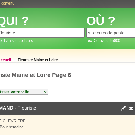
|
 contenu
QUI ?
OÙ ?
x: livraison de fleurs
ex: Cergy ou 95000
ccueil
Fleuriste Maine et Loire
iste Maine et Loire Page 6
MAND
- Fleuriste
E CHEVRIERE
 Bouchemaine