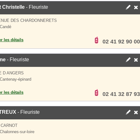
t Christelle
- Fleuriste
VENUE DES CHARDONNERETS
 Candé
er les détails
02 41 92 90 00
me
- Fleuriste
E D ANGERS
Cantenay-épinard
er les détails
02 41 32 87 93
TREUX
- Fleuriste
 CARNOT
Chalonnes-sur-loire