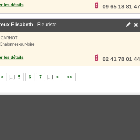
er les détails
09 65 18 81 47
reux Elisabeth
- Fleuriste
 CARNOT
Chalonnes-sur-loire
er les détails
02 41 78 01 44
[...]
[...]
<
5
6
7
>
>>