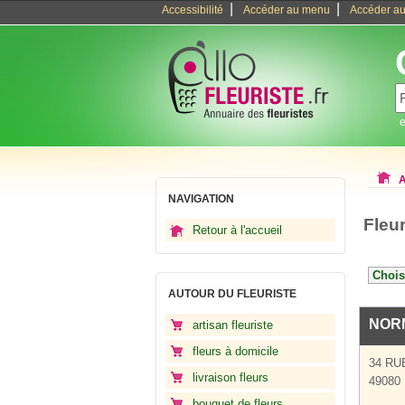
|
|
Accessibilité
Accéder au menu
Accéder au
e
A
NAVIGATION
Fleur
Retour à l'accueil
AUTOUR DU FLEURISTE
NOR
artisan fleuriste
fleurs à domicile
34 RU
livraison fleurs
49080
bouquet de fleurs