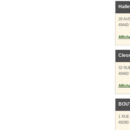
Halle
28 A
49440
Affich
Cleo
32 RU
49460 
Affich
BOU
1 RUE
49290 