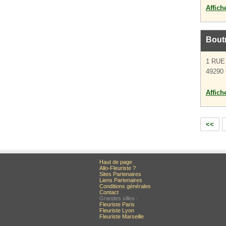
Affich
Bout
1 RUE
49290 
Affich
<<
Haut de page
Allo-Fleuriste ?
Sites Partenaires
Liens Partenaires
Conditions générales
Contact
Grandes villes :
Fleuriste Paris
Fleuriste Lyon
Fleuriste Marseille