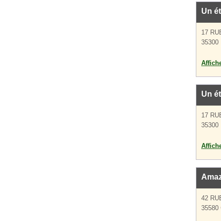
Un é
17 RU
35300 
Affich
Un é
17 RU
35300 
Affich
Ama
42 RU
35580