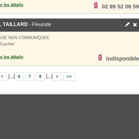
er les détails
02 99 52 06 59
 TAILLARD
- Fleuriste
SSE NON COMMUNIQUEE
 Guichen
er les détails
indisponible
[...]
[...]
<
6
7
8
>
>>