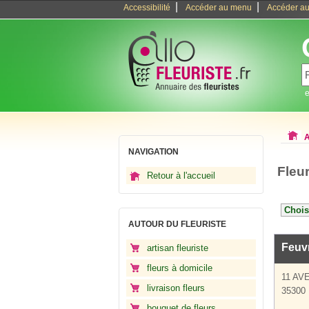
|
|
Accessibilité
Accéder au menu
Accéder au
e
A
NAVIGATION
Fleur
Retour à l'accueil
AUTOUR DU FLEURISTE
Feuv
artisan fleuriste
fleurs à domicile
11 AV
livraison fleurs
35300 
bouquet de fleurs