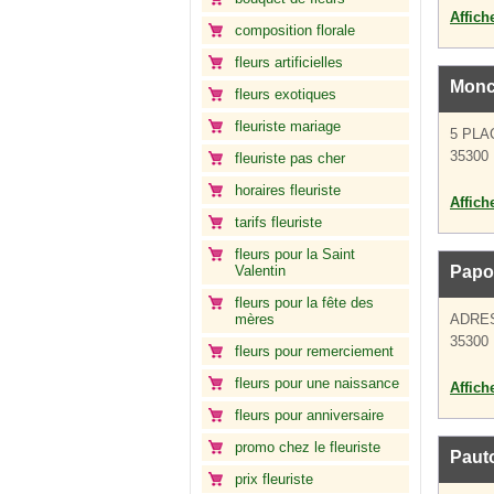
Affich
composition florale
fleurs artificielles
Monc
fleurs exotiques
fleuriste mariage
5 PLA
35300 
fleuriste pas cher
horaires fleuriste
Affich
tarifs fleuriste
fleurs pour la Saint
Valentin
Papou
fleurs pour la fête des
mères
ADRE
35300 
fleurs pour remerciement
fleurs pour une naissance
Affich
fleurs pour anniversaire
promo chez le fleuriste
Pauto
prix fleuriste