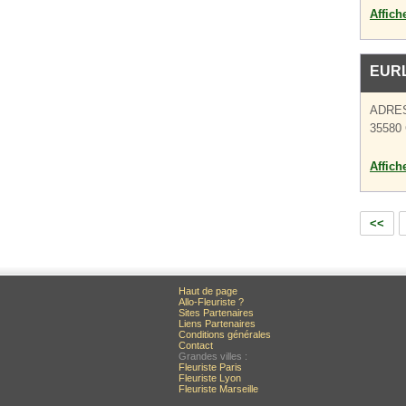
Affich
EURL
ADRE
35580
Affich
<<
Haut de page
Allo-Fleuriste ?
Sites Partenaires
Liens Partenaires
Conditions générales
Contact
Grandes villes :
Fleuriste Paris
Fleuriste Lyon
Fleuriste Marseille