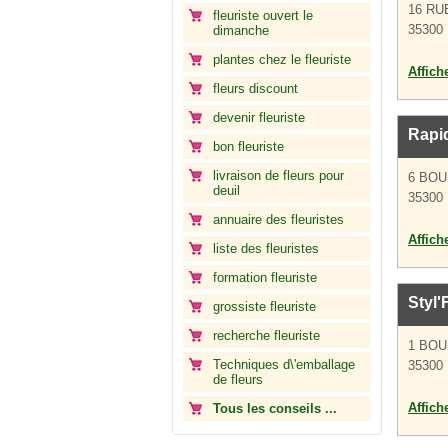
16 RU
fleuriste ouvert le
35300 
dimanche
plantes chez le fleuriste
Affich
fleurs discount
devenir fleuriste
Rapid
bon fleuriste
livraison de fleurs pour
6 BO
deuil
35300 
annuaire des fleuristes
Affich
liste des fleuristes
formation fleuriste
Styl'
grossiste fleuriste
recherche fleuriste
1 BO
Techniques d\'emballage
35300 
de fleurs
Affich
Tous les conseils ...