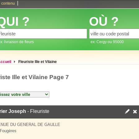
|
 contenu
QUI ?
OÙ ?
x: livraison de fleurs
ex: Cergy ou 95000
ccueil
Fleuriste Ille et Vilaine
iste Ille et Vilaine Page 7
rier Joseph
- Fleuriste
ENUE DU GENERAL DE GAULLE
Fougères