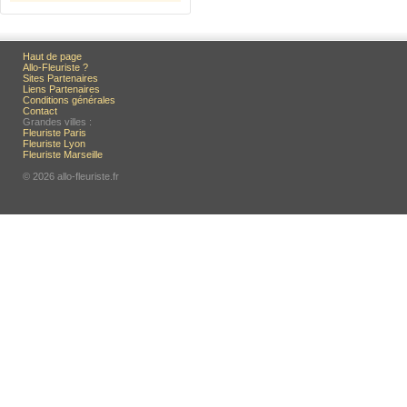
Haut de page
Allo-Fleuriste ?
Sites Partenaires
Liens Partenaires
Conditions générales
Contact
Grandes villes :
Fleuriste Paris
Fleuriste Lyon
Fleuriste Marseille
© 2026 allo-fleuriste.fr