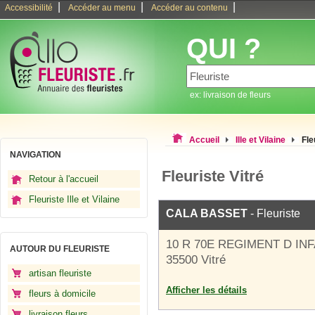
|
|
|
Accessibilité
Accéder au menu
Accéder au contenu
QUI ?
ex: livraison de fleurs
Accueil
Ille et Vilaine
Fle
NAVIGATION
Fleuriste Vitré
Retour à l'accueil
Fleuriste Ille et Vilaine
CALA BASSET
- Fleuriste
10 R 70E REGIMENT D IN
AUTOUR DU FLEURISTE
35500 Vitré
artisan fleuriste
Afficher les détails
fleurs à domicile
livraison fleurs