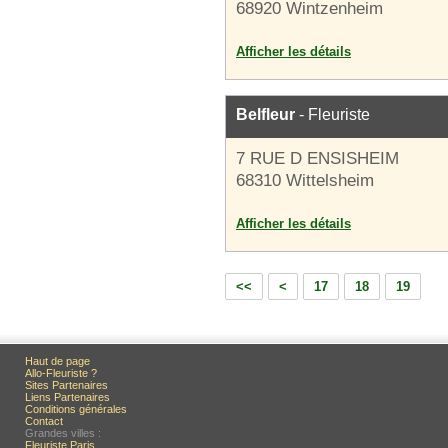
68920 Wintzenheim
Afficher les détails
Belfleur
- Fleuriste
7 RUE D ENSISHEIM
68310 Wittelsheim
Afficher les détails
<<
<
17
18
19
Haut de page
Allo-Fleuriste ?
Sites Partenaires
Liens Partenaires
Conditions générales
Contact
Grandes villes :
Fleuriste Paris