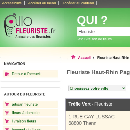
|
|
|
Accessibilité
Accéder au menu
Accéder au contenu
QUI ?
ex: livraison de fleurs
Accueil
Fleuriste Haut-Rhin
NAVIGATION
Fleuriste Haut-Rhin Pa
Retour à l'accueil
AUTOUR DU FLEURISTE
Trèfle Vert
- Fleuriste
artisan fleuriste
fleurs à domicile
1 RUE GAY LUSSAC
livraison fleurs
68800 Thann
bouquet de fleurs