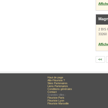
Affich
Magn
2 BIS
33260 
Affich
<<
Haut de page
Allo-Fleuriste ?
Sites Partenaires
Liens Partenaires
Conditions générales
Contact
Grandes villes :
Fleuriste Paris
Fleuriste Lyon
Fleuriste Marseille