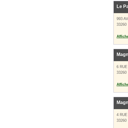
Le Pa
993 A
33260 
Affich
Magn
6 RUE
33260 
Affich
Magn
4 RUE
33260 