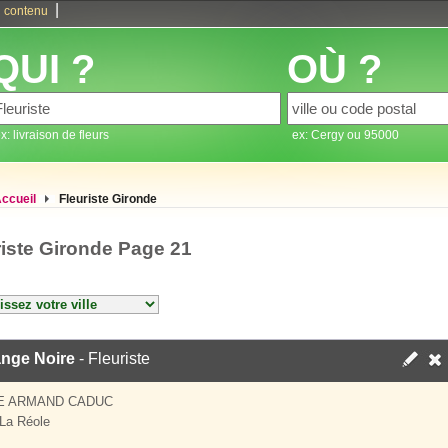
|
 contenu
QUI ?
OÙ ?
x: livraison de fleurs
ex: Cergy ou 95000
ccueil
Fleuriste Gironde
riste Gironde Page 21
ange Noire
- Fleuriste
UE ARMAND CADUC
La Réole