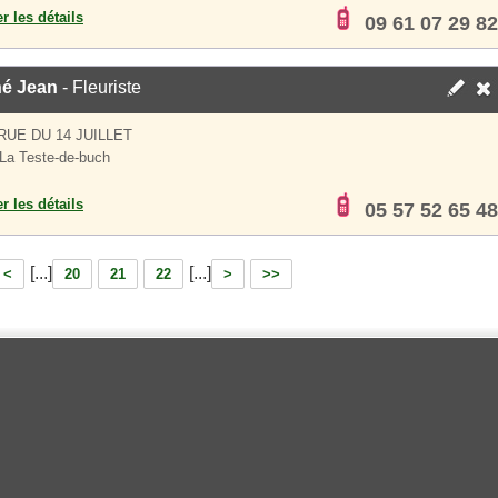
er les détails
09 61 07 29 82
é Jean
- Fleuriste
 RUE DU 14 JUILLET
La Teste-de-buch
er les détails
05 57 52 65 48
[...]
[...]
<
20
21
22
>
>>