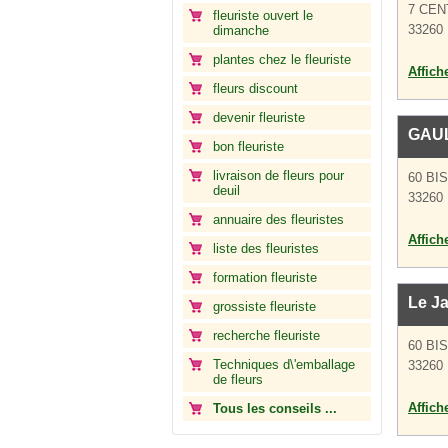
7 CE
fleuriste ouvert le
33260 
dimanche
plantes chez le fleuriste
Affich
fleurs discount
devenir fleuriste
GAU
bon fleuriste
livraison de fleurs pour
60 BI
deuil
33260 
annuaire des fleuristes
Affich
liste des fleuristes
formation fleuriste
Le Ja
grossiste fleuriste
recherche fleuriste
60 BI
Techniques d\'emballage
33260 
de fleurs
Affich
Tous les conseils ...