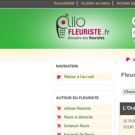
|
|
Accessibilité
Accéder au menu
Accéder au
e
A
NAVIGATION
Fleu
Retour à l'accueil
AUTOUR DU FLEURISTE
L'Or
artisan fleuriste
fleurs à domicile
16 R
livraison fleurs
33190 
bouquet de fleurs