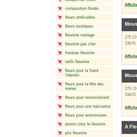
Affich
composition florale
fleurs artificielles
Mous
fleurs exotiques
fleuriste mariage
275 C
33670
fleuriste pas cher
horaires fleuriste
Affich
tarifs fleuriste
fleurs pour la Saint
Valentin
Mous
fleurs pour la fête des
mères
275 C
33670
fleurs pour remerciement
fleurs pour une naissance
Affich
fleurs pour anniversaire
promo chez le fleuriste
A Fle
prix fleuriste