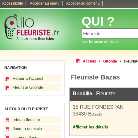
|
|
|
Accessibilité
Accéder au menu
Accéder au contenu
QUI ?
ex: livraison de fleurs
Accueil
Gironde
Fleuris
NAVIGATION
Fleuriste Bazas
Retour à l'accueil
Fleuriste Gironde
Brindille
- Fleuriste
15 RUE FONDESPAN
AUTOUR DU FLEURISTE
33430 Bazas
artisan fleuriste
Afficher les détails
fleurs à domicile
livraison fleurs