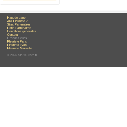
Haut de page
Allo-Fleuriste ?
Sites Partenaires
Liens Partenaires
Conditions générales
Contact
Grandes villes :
Fleuriste Paris
Fleuriste Lyon
Fleuriste Marseille
© 2026 allo-fleuriste.fr