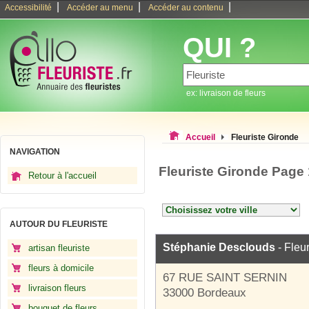
|
|
|
Accessibilité
Accéder au menu
Accéder au contenu
QUI ?
ex: livraison de fleurs
Accueil
Fleuriste Gironde
NAVIGATION
Fleuriste Gironde Page
Retour à l'accueil
AUTOUR DU FLEURISTE
Stéphanie Desclouds
- Fleur
artisan fleuriste
fleurs à domicile
67 RUE SAINT SERNIN
livraison fleurs
33000 Bordeaux
bouquet de fleurs