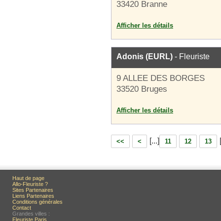
33420 Branne
Afficher les détails
Adonis (EURL)
- Fleuriste
9 ALLEE DES BORGES
33520 Bruges
Afficher les détails
[...]
<<
<
11
12
13
Haut de page
Allo-Fleuriste ?
Sites Partenaires
Liens Partenaires
Conditions générales
Contact
Grandes villes :
Fleuriste Paris