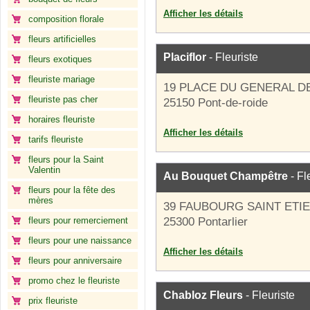
Afficher les détails
composition florale
fleurs artificielles
Placiflor
- Fleuriste
fleurs exotiques
fleuriste mariage
19 PLACE DU GENERAL D
fleuriste pas cher
25150 Pont-de-roide
horaires fleuriste
Afficher les détails
tarifs fleuriste
fleurs pour la Saint
Valentin
Au Bouquet Champêtre
- Fl
fleurs pour la fête des
mères
39 FAUBOURG SAINT ETI
fleurs pour remerciement
25300 Pontarlier
fleurs pour une naissance
Afficher les détails
fleurs pour anniversaire
promo chez le fleuriste
Chabloz Fleurs
- Fleuriste
prix fleuriste