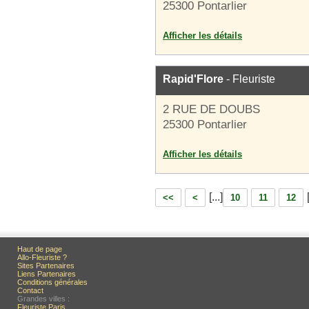
25300 Pontarlier
Afficher les détails
Rapid'Flore
- Fleuriste
2 RUE DE DOUBS
25300 Pontarlier
Afficher les détails
[...]
<<
<
10
11
12
Haut de page
Allo-Fleuriste ?
Sites Partenaires
Liens Partenaires
Conditions générales
Contact
Grandes villes :
Fleuriste Paris