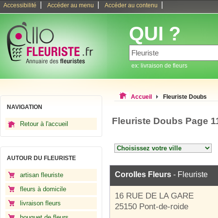
|
|
|
Accessibilité
Accéder au menu
Accéder au contenu
QUI ?
ex: livraison de fleurs
Accueil
Fleuriste Doubs
NAVIGATION
Fleuriste Doubs Page 1
Retour à l'accueil
AUTOUR DU FLEURISTE
Corolles Fleurs
- Fleuriste
artisan fleuriste
fleurs à domicile
16 RUE DE LA GARE
livraison fleurs
25150 Pont-de-roide
bouquet de fleurs