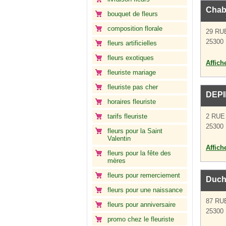
Chab
bouquet de fleurs
composition florale
29 RU
25300 
fleurs artificielles
fleurs exotiques
Affich
fleuriste mariage
fleuriste pas cher
DEP
horaires fleuriste
tarifs fleuriste
2 RUE
25300 
fleurs pour la Saint
Valentin
Affich
fleurs pour la fête des
mères
fleurs pour remerciement
Duch
fleurs pour une naissance
87 RU
fleurs pour anniversaire
25300 
promo chez le fleuriste