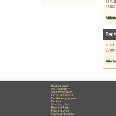
38 RU
25300 
Affich
Rapid
2 RUE
25300 
Affich
Haut de page
Allo-Fleuriste ?
Sites Partenaires
Liens Partenaires
Conditions générales
Contact
Grandes villes :
Fleuriste Paris
Fleuriste Lyon
Fleuriste Marseille