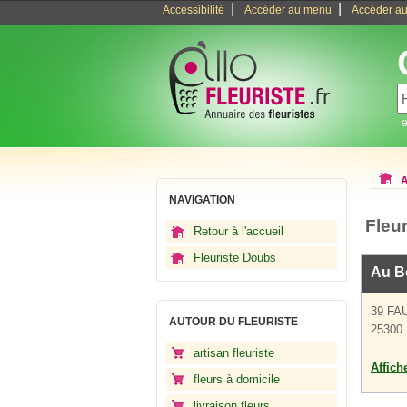
|
|
Accessibilité
Accéder au menu
Accéder au
e
A
NAVIGATION
Fleur
Retour à l'accueil
Fleuriste Doubs
Au B
39 FA
AUTOUR DU FLEURISTE
25300 
artisan fleuriste
Affich
fleurs à domicile
livraison fleurs