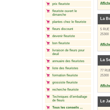
Affich
prix fleuriste
fleuriste ouvert le
dimanche
La Bo
plantes chez le fleuriste
fleurs discount
5 RUE
25300 
devenir fleuriste
bon fleuriste
Affich
livraison de fleurs pour
deuil
La Se
annuaire des fleuristes
liste des fleuristes
77 RU
formation fleuriste
25300 
grossiste fleuriste
Affich
recherche fleuriste
Techniques d\'emballage
de fleurs
Le Ja
Tous les conseils ...