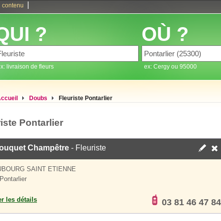
|
 contenu
QUI ?
OÙ ?
x: livraison de fleurs
ex: Cergy ou 95000
ccueil
Doubs
Fleuriste Pontarlier
iste Pontarlier
ouquet Champêtre
- Fleuriste
UBOURG SAINT ETIENNE
Pontarlier
er les détails
03 81 46 47 84