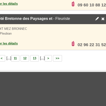
er les détails
09 60 10 88 12
été Bretonne des Paysages et
- Fleuriste
DIT MEZ BRONNEC
Pleubian
er les détails
02 96 22 31 52
[...]
[...]
<
11
12
13
>
>>