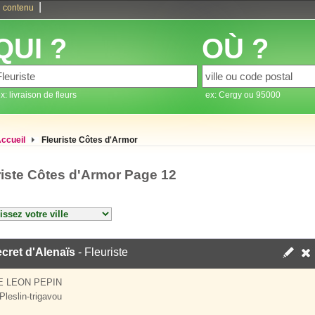
|
 contenu
QUI ?
OÙ ?
x: livraison de fleurs
ex: Cergy ou 95000
ccueil
Fleuriste Côtes d'Armor
riste Côtes d'Armor Page 12
cret d'Alenaïs
- Fleuriste
E LEON PEPIN
Pleslin-trigavou