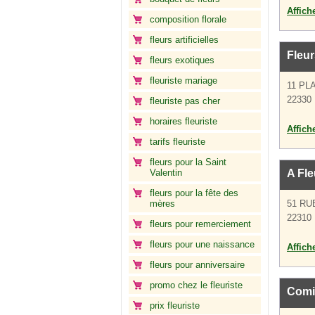
Affich
composition florale
fleurs artificielles
Fleur
fleurs exotiques
fleuriste mariage
11 PL
22330 
fleuriste pas cher
horaires fleuriste
Affich
tarifs fleuriste
fleurs pour la Saint
Valentin
A Fle
fleurs pour la fête des
mères
51 RU
22310 
fleurs pour remerciement
fleurs pour une naissance
Affich
fleurs pour anniversaire
promo chez le fleuriste
Comi
prix fleuriste