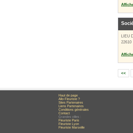
Affich
Soci
LIEU 
22610 
Affich
<<
Haut de page
Allo-Fleuriste ?
Sites Partenaires
Liens Partenaires
Conditions générales
Contact
Grandes villes :
Fleuriste Paris
Fleuriste Lyon
Fleuriste Marseille