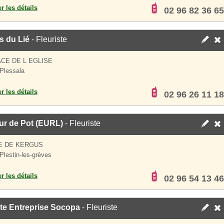
er les détails
02 96 82 36 65
s du Lié
- Fleuriste
ACE DE L EGLISE
Plessala
er les détails
02 96 26 11 18
ur de Pot (EURL)
- Fleuriste
E DE KERGUS
Plestin-les-grèves
er les détails
02 96 54 13 46
te Entreprise Socopa
- Fleuriste