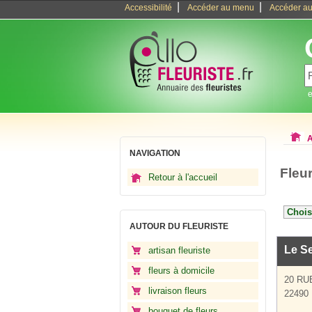
|
|
Accessibilité
Accéder au menu
Accéder au
e
A
NAVIGATION
Fleu
Retour à l'accueil
AUTOUR DU FLEURISTE
Le Se
artisan fleuriste
fleurs à domicile
20 RU
livraison fleurs
22490 
bouquet de fleurs