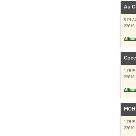
Au Co
5 PLA
22610 
Affich
Cocci
1 RUE
22610 
Affich
FICH
1 RUE
22610 