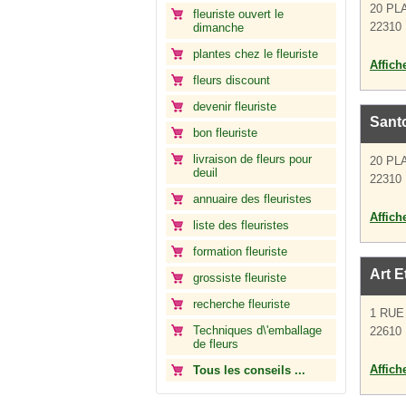
20 PL
fleuriste ouvert le
22310 
dimanche
plantes chez le fleuriste
Affich
fleurs discount
devenir fleuriste
Santo
bon fleuriste
livraison de fleurs pour
20 PL
deuil
22310 
annuaire des fleuristes
Affich
liste des fleuristes
formation fleuriste
Art E
grossiste fleuriste
recherche fleuriste
1 RUE
Techniques d\'emballage
22610 
de fleurs
Affich
Tous les conseils ...